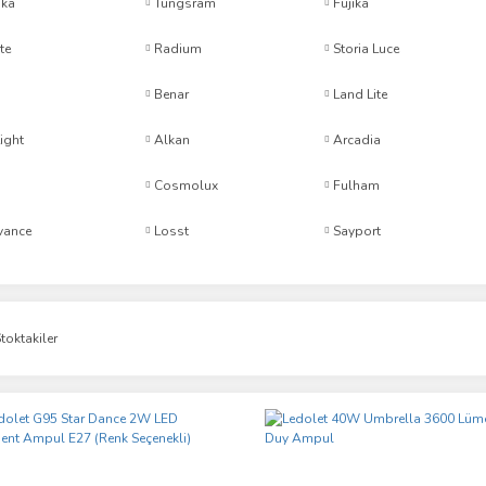
ka
Tungsram
Fujika
te
Radium
Storia Luce
Benar
Land Lite
ight
Alkan
Arcadia
Cosmolux
Fulham
vance
Losst
Sayport
toktakiler