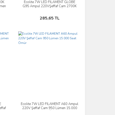
00K
Ecolite 7W LED FILAMENT GLOBE
İncele
ümen
G95 Ampul 220VŞeffaf Cam 2700K
680LM 15.000 Saat Ömür
Sepete Ekle
285,65 TL
E
Ecolite 7W LED FILAMENT A60 Ampul
İncele
ffaf
220V Şeffaf Cam 950 Lümen 15.000
Ömür
Saat Ömür