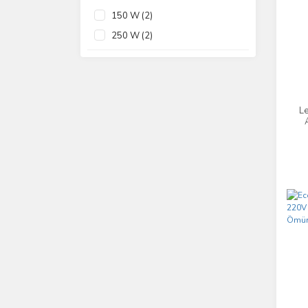
Losst (1)
Turuncu (1)
150 W (2)
Sayport (1)
Yeşil (1)
250 W (2)
L