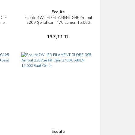
Ecolite
NDLE
Ecolite 4W LED FILAMENT G45 Ampul
İncele
ümen
220V Şeffaf cam 470 Lümen 15.000
Saat Ömür
Sepete Ekle
137,11 TL
Ecolite