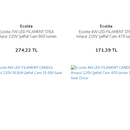
Ecolite
Ecolite
Ecolite 7W LED FILAMENT ST64
Ecolite 4W LED FILAMENT ST
İncele
İncele
mpul 220V Şeffaf Cam 900 lümen
Ampul 220V Şeffaf Cam 470 l
15.000 Saat Ömür
15.000 Saat Ömür
Sepete Ekle
Sepete Ekle
274,22 TL
171,39 TL