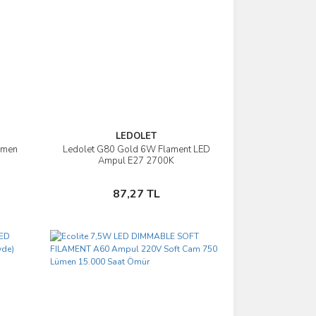
LEDOLET
ümen
Ledolet G80 Gold 6W Flament LED
İncele
Ampul E27 2700K
Sepete Ekle
87,27 TL