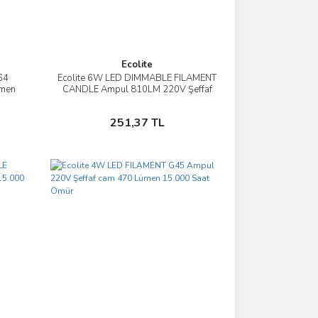
Ecolite
64
Ecolite 6W LED DIMMABLE FILAMENT
İncele
ümen
CANDLE Ampul 810LM 220V Şeffaf
Cam 15.000 Saat Ömür
Sepete Ekle
251,37 TL