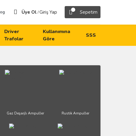
Üye Ol
Giriş Yap
Sepetim
log
/
Driver
Kullanımına
SSS
Trafolar
Göre
Gaz Deşarjlı Ampuller
Rustik Ampuller