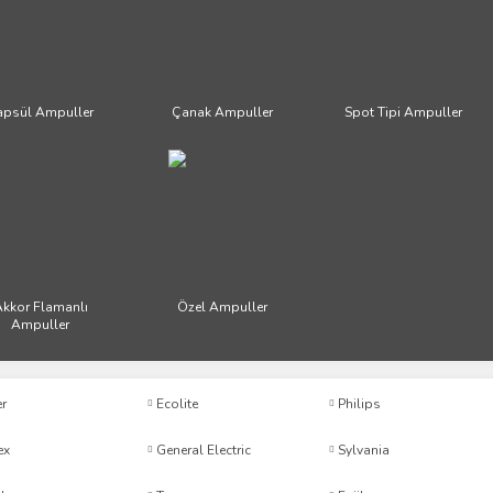
apsül Ampuller
Çanak Ampuller
Spot Tipi Ampuller
kkor Flamanlı
Özel Ampuller
Ampuller
er
Ecolite
Philips
ex
General Electric
Sylvania