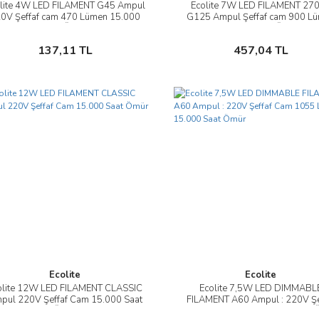
lite 4W LED FILAMENT G45 Ampul
Ecolite 7W LED FILAMENT 27
İncele
İncele
0V Şeffaf cam 470 Lümen 15.000
G125 Ampul Şeffaf cam 900 L
Saat Ömür
15.000 Saat Ömür
Sepete Ekle
Sepete Ekle
137,11 TL
457,04 TL
Ecolite
Ecolite
olite 12W LED FILAMENT CLASSIC
Ecolite 7,5W LED DIMMABL
İncele
İncele
pul 220V Şeffaf Cam 15.000 Saat
FILAMENT A60 Ampul : 220V Şe
Ömür
Cam 1055 Lümen 15.000 Saat 