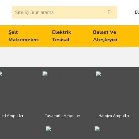
B
Şalt
Elektrik
Balast Ve
Malzemeleri
Tesisat
Ateşleyici
Led Ampuller
Tasarruflu Ampuller
Halojen Ampuller