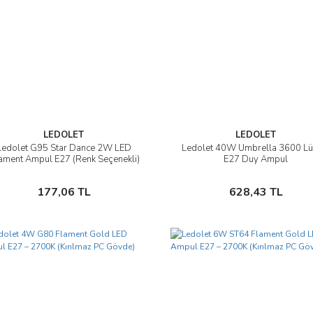
LEDOLET
LEDOLET
Ledolet G95 Star Dance 2W LED
Ledolet 40W Umbrella 3600 L
İncele
İncele
lament Ampul E27 (Renk Seçenekli)
E27 Duy Ampul
Sepete Ekle
Sepete Ekle
177,06 TL
628,43 TL