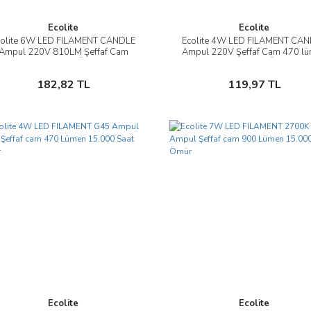
Ecolite
Ecolite
colite 6W LED FILAMENT CANDLE
Ecolite 4W LED FILAMENT CA
İncele
İncele
Ampul 220V 810LM Şeffaf Cam
Ampul 220V Şeffaf Cam 470 l
15.000 Saat Ömür
15.000 Saat Ömür
Sepete Ekle
Sepete Ekle
182,82 TL
119,97 TL
Ecolite
Ecolite