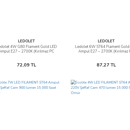
LEDOLET
LEDOLET
edolet 4W G80 Flament Gold LED
Ledolet 6W ST64 Flament Gold
İncele
İncele
Ampul E27 – 2700K (Kırılmaz PC
Ampul E27 – 2700K (Kırılmaz
Gövde)
Gövde)
Sepete Ekle
Sepete Ekle
72,09 TL
87,27 TL