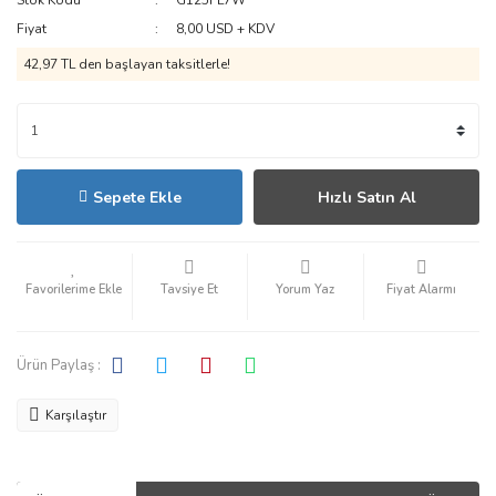
Stok Kodu
G125FL7W
Fiyat
8,00 USD + KDV
42,97 TL den başlayan taksitlerle!
Sepete Ekle
Hızlı Satın Al
Tavsiye Et
Yorum Yaz
Fiyat Alarmı
Ürün Paylaş :
Karşılaştır