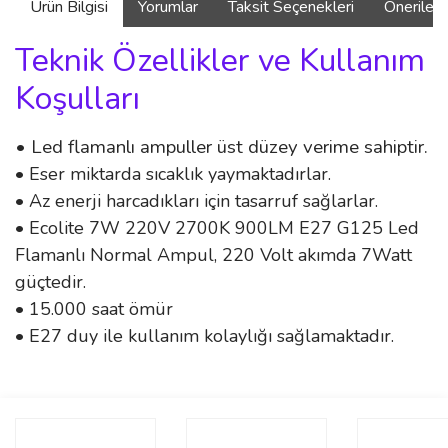
Ürün Bilgisi
Yorumlar
Taksit Seçenekleri
Önerilerin
Teknik Özellikler ve Kullanım
Koşulları
• Led flamanlı ampuller üst düzey verime sahiptir.
• Eser miktarda sıcaklık yaymaktadırlar.
• Az enerji harcadıkları için tasarruf sağlarlar.
• Ecolite 7W 220V 2700K 900LM E27 G125 Led
Flamanlı Normal Ampul, 220 Volt akımda 7Watt
güçtedir.
• 15.000 saat ömür
• E27 duy ile kullanım kolaylığı sağlamaktadır.
Bu ürünün fiyat bilgisi, resim, ürün açıklamalarında ve diğer
konularda yetersiz gördüğünüz noktaları öneri formunu kullanarak
Bu ürüne ilk yorumu siz yapın!
tarafımıza iletebilirsiniz.