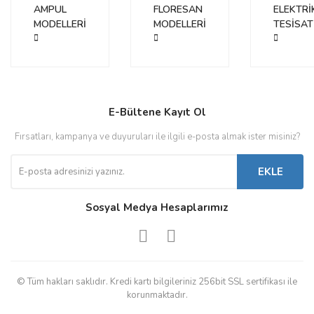
Görüş ve önerileriniz için teşekkür ederiz.
AMPUL
FLORESAN
ELEKTRİ
MODELLERİ
Yorum Yaz
MODELLERİ
TESİSAT
Ürün resmi kalitesiz, bozuk veya görüntülenemiyor.
Ürün açıklamasında eksik bilgiler bulunuyor.
Ürün bilgilerinde hatalar bulunuyor.
Ürün fiyatı diğer sitelerden daha pahalı.
E-Bültene Kayıt Ol
Bu ürüne benzer farklı alternatifler olmalı.
Fırsatları, kampanya ve duyuruları ile ilgili e-posta almak ister misiniz?
EKLE
Sosyal Medya Hesaplarımız
Gönder
© Tüm hakları saklıdır. Kredi kartı bilgileriniz 256bit SSL sertifikası ile
korunmaktadır.