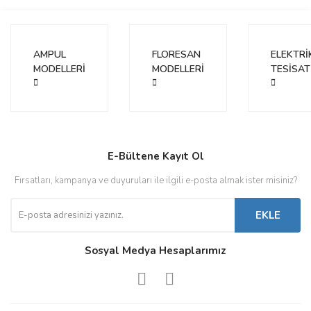
Bu ürünün fiyat bilgisi, resim, ürün açıklamalarında ve diğer
konularda yetersiz gördüğünüz noktaları öneri formunu kullanarak
Bu ürüne ilk yorumu siz yapın!
tarafımıza iletebilirsiniz.
Görüş ve önerileriniz için teşekkür ederiz.
AMPUL
FLORESAN
ELEKTRİ
MODELLERİ
Yorum Yaz
MODELLERİ
TESİSAT
Ürün resmi kalitesiz, bozuk veya görüntülenemiyor.
Ürün açıklamasında eksik bilgiler bulunuyor.
Ürün bilgilerinde hatalar bulunuyor.
Ürün fiyatı diğer sitelerden daha pahalı.
E-Bültene Kayıt Ol
Bu ürüne benzer farklı alternatifler olmalı.
Fırsatları, kampanya ve duyuruları ile ilgili e-posta almak ister misiniz?
EKLE
Sosyal Medya Hesaplarımız
Gönder