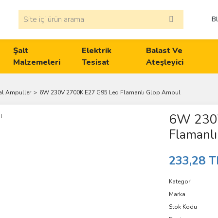
B
Şalt
Elektrik
Balast Ve
Malzemeleri
Tesisat
Ateşleyici
al Ampuller
6W 230V 2700K E27 G95 Led Flamanlı Glop Ampul
6W 230
Flamanl
233,28 T
Kategori
Marka
Stok Kodu