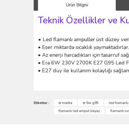
Ürün Bilgisi
Teknik Özellikler ve K
• Led flamanlı ampuller üst düzey veri
• Eser miktarda sıcaklık yaymaktadırlar.
• Az enerji harcadıkları için tasarruf sağ
• Era 6W 230V 2700K E27 G95 Led Flam
• E27 duy ile kullanım kolaylığı sağlam
Bu ürünün fiyat bilgisi, resim, ürün açıklamalarında 
Görüş ve önerileriniz için teşekkür ederiz.
Etiketler :
er marka
er 6w g95
led flamanlı
flamanlı led ampul beyaz
flamanlı ru
Ürün resmi kalitesiz, bozuk veya görüntülenemiyo
Ürün açıklamasında eksik bilgiler bulunuyor.