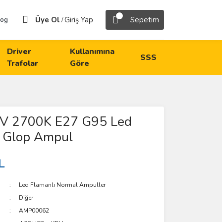
Üye Ol
Giriş Yap
Sepetim
log
/
Driver
Kullanımına
SSS
Trafolar
Göre
V 2700K E27 G95 Led
ı Glop Ampul
L
Led Flamanlı Normal Ampuller
Diğer
AMP00062