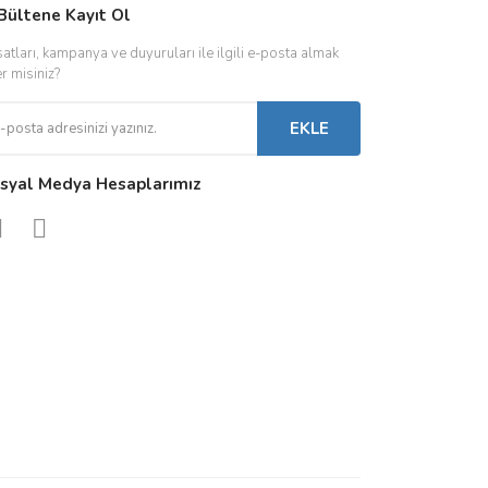
IVER & TRAFO
Bültene Kayıt Ol
ŞALT ÜRÜNLER
AYDINLATMA
satları, kampanya ve duyuruları ile ilgili e-posta almak
 Driverlar
Röleler
İç Mekan Ayd
er misiniz?
folar
Kontaktörler
Dış Mekan Ay
EKLE
Sigorta & Otomatlar
Aydınlatma A
syal Medya Hesaplarımız