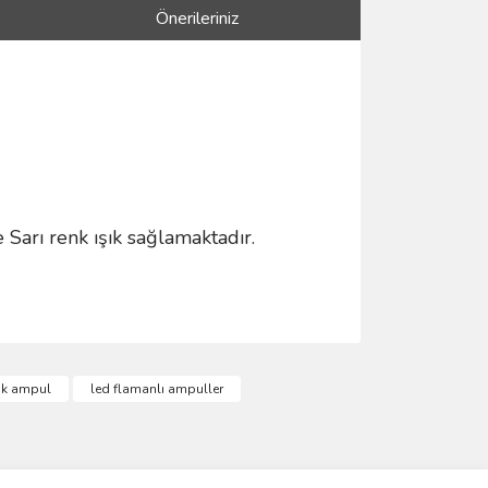
Önerileriniz
rı renk ışık sağlamaktadır.
ımıza iletebilirsiniz.
tik ampul
led flamanlı ampuller