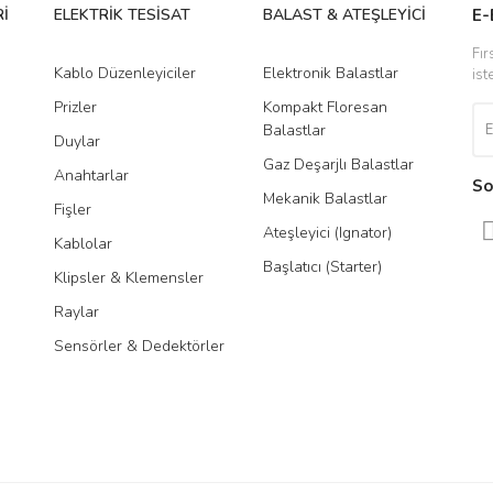
İ
ELEKTRİK TESİSAT
BALAST & ATEŞLEYİCİ
DR
E-
Fır
Kablo Düzenleyiciler
Elektronik Balastlar
Led
ist
Prizler
Kompakt Floresan
Tra
Balastlar
Duylar
Gaz Deşarjlı Balastlar
Anahtarlar
So
Mekanik Balastlar
Fişler
Gönder
Ateşleyici (Ignator)
Kablolar
Başlatıcı (Starter)
Klipsler & Klemensler
Raylar
Sensörler & Dedektörler