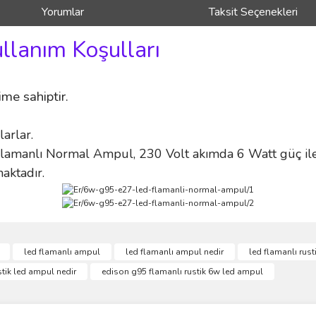
Yorumlar
Taksit Seçenekleri
ullanım Koşulları
me sahiptir.
larlar.
anlı Normal Ampul, 230 Volt akımda 6 Watt güç ile Sa
aktadır.
ve diğer konularda yetersiz gördüğünüz noktaları öneri formunu kullanarak taraf
led flamanlı ampul
led flamanlı ampul nedir
led flamanlı rus
Bu ürüne ilk yorumu siz yapın!
stik led ampul nedir
edison g95 flamanlı rustik 6w led ampul
r.
Yorum Yaz