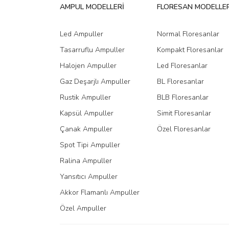
AMPUL MODELLERİ
FLORESAN MODELLER
Ürün bilgilerinde hatalar bulunuyor.
Ürün fiyatı diğer sitelerden daha pahalı.
Led Ampuller
Normal Floresanlar
Bu ürüne benzer farklı alternatifler olmalı.
Tasarruflu Ampuller
Kompakt Floresanlar
Halojen Ampuller
Led Floresanlar
Gaz Deşarjlı Ampuller
BL Floresanlar
Rustik Ampuller
BLB Floresanlar
Kapsül Ampuller
Simit Floresanlar
Çanak Ampuller
Özel Floresanlar
Spot Tipi Ampuller
Ralina Ampuller
Yansıtıcı Ampuller
Akkor Flamanlı Ampuller
Özel Ampuller