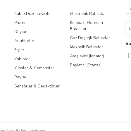
Fır
Kablo Düzenleyiciler
Elektronik Balastlar
Led
ist
Prizler
Kompakt Floresan
Tra
Balastlar
Duylar
Gaz Deşarjlı Balastlar
Anahtarlar
So
Mekanik Balastlar
Fişler
Ateşleyici (Ignator)
Kablolar
Başlatıcı (Starter)
Klipsler & Klemensler
Raylar
Sensörler & Dedektörler
sertifikası ile korunmaktadır.