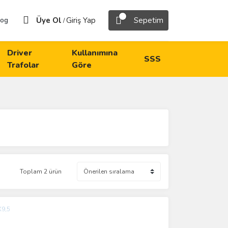
Üye Ol
Giriş Yap
Sepetim
log
/
Driver
Kullanımına
SSS
Trafolar
Göre
Toplam 2 ürün