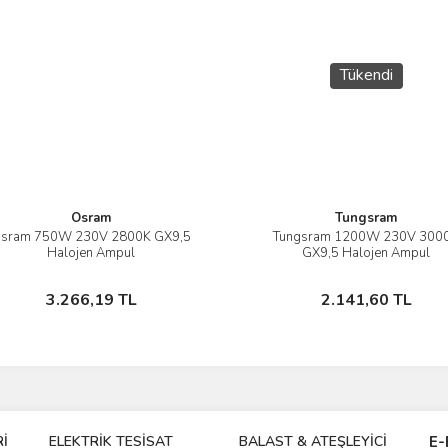
Tükendi
Osram
Tungsram
sram 750W 230V 2800K GX9,5
Tungsram 1200W 230V 300
İncele
İncele
Halojen Ampul
GX9,5 Halojen Ampul
Sepete Ekle
Stokta Yok
3.266,19 TL
2.141,60 TL
İ
ELEKTRİK TESİSAT
BALAST & ATEŞLEYİCİ
DR
E-