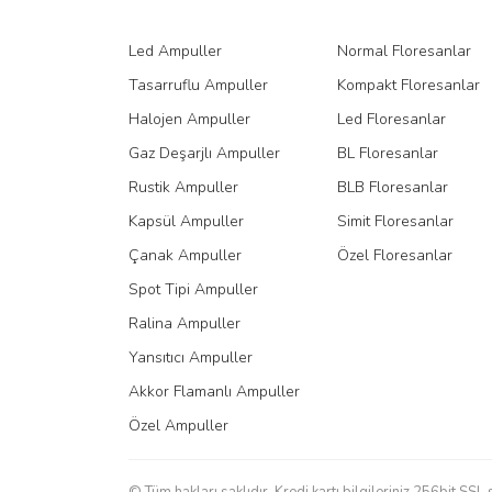
Led Ampuller
Normal Floresanlar
Tasarruflu Ampuller
Kompakt Floresanlar
Halojen Ampuller
Led Floresanlar
Gaz Deşarjlı Ampuller
BL Floresanlar
Rustik Ampuller
BLB Floresanlar
Kapsül Ampuller
Simit Floresanlar
Çanak Ampuller
Özel Floresanlar
Spot Tipi Ampuller
Ralina Ampuller
Yansıtıcı Ampuller
Akkor Flamanlı Ampuller
Özel Ampuller
© Tüm hakları saklıdır. Kredi kartı bilgileriniz 256bit SSL 