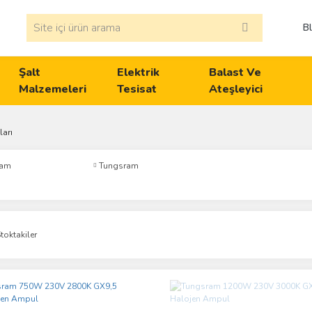
B
Şalt
Elektrik
Balast Ve
Malzemeleri
Tesisat
Ateşleyici
arı
ram
Tungsram
toktakiler