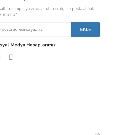
satları, kampanya ve duyuruları ile ilgili e-posta almak
 Driverlar
Röleler
İç Mekan Ayd
er misiniz?
folar
Kontaktörler
Dış Mekan Ay
EKLE
Sigorta & Otomatlar
Aydınlatma A
syal Medya Hesaplarımız