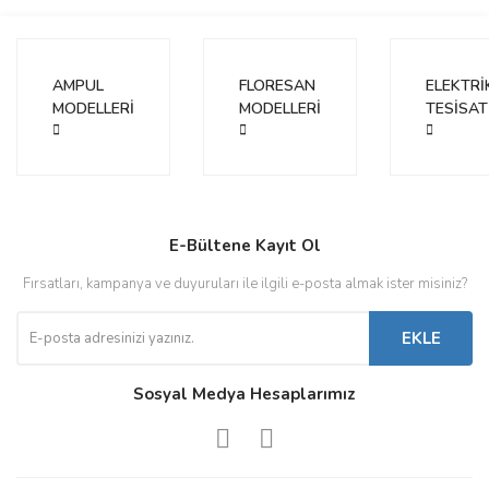
Bu ürünün fiyat bilgisi, resim, ürün açıklamalarında ve diğer
konularda yetersiz gördüğünüz noktaları öneri formunu kullanarak
Bu ürüne ilk yorumu siz yapın!
tarafımıza iletebilirsiniz.
Görüş ve önerileriniz için teşekkür ederiz.
AMPUL
FLORESAN
ELEKTRİ
MODELLERİ
Yorum Yaz
MODELLERİ
TESİSAT
Ürün resmi kalitesiz, bozuk veya görüntülenemiyor.
Ürün açıklamasında eksik bilgiler bulunuyor.
Ürün bilgilerinde hatalar bulunuyor.
Ürün fiyatı diğer sitelerden daha pahalı.
E-Bültene Kayıt Ol
Bu ürüne benzer farklı alternatifler olmalı.
Fırsatları, kampanya ve duyuruları ile ilgili e-posta almak ister misiniz?
EKLE
Sosyal Medya Hesaplarımız
Gönder