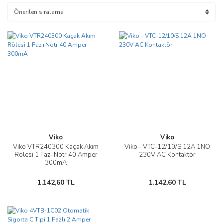
Viko
Viko
Viko VTR240300 Kaçak Akım
Viko - VTC-12/10/S 12A 1NO
Rölesi 1 Faz+Nötr 40 Amper
230V AC Kontaktör
300mA
1.142,60 TL
1.142,60 TL