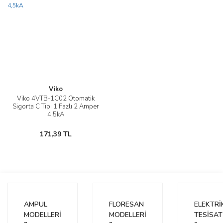
Viko
Viko 4VTB-1C02 Otomatik
Sigorta C Tipi 1 Fazlı 2 Amper
4,5kA
171,39 TL
AMPUL
FLORESAN
ELEKTRİ
MODELLERİ
MODELLERİ
TESİSAT