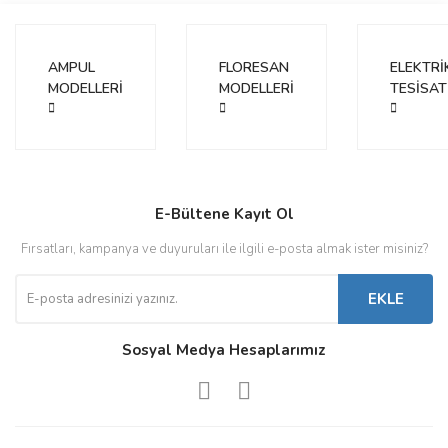
konularda yetersiz gördüğünüz noktaları öneri formunu kullanarak
Bu ürüne ilk yorumu siz yapın!
tarafımıza iletebilirsiniz.
Görüş ve önerileriniz için teşekkür ederiz.
AMPUL
FLORESAN
ELEKTRİ
MODELLERİ
Yorum Yaz
MODELLERİ
TESİSAT
Ürün resmi kalitesiz, bozuk veya görüntülenemiyor.
Ürün açıklamasında eksik bilgiler bulunuyor.
Ürün bilgilerinde hatalar bulunuyor.
Ürün fiyatı diğer sitelerden daha pahalı.
E-Bültene Kayıt Ol
Bu ürüne benzer farklı alternatifler olmalı.
Fırsatları, kampanya ve duyuruları ile ilgili e-posta almak ister misiniz?
EKLE
Sosyal Medya Hesaplarımız
Gönder