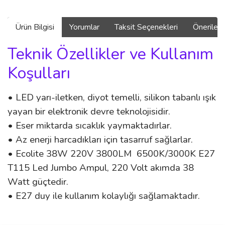
Ürün Bilgisi
Yorumlar
Taksit Seçenekleri
Önerilerin
Teknik Özellikler ve Kullanım
Koşulları
• LED yarı-iletken, diyot temelli, silikon tabanlı ışık
yayan bir elektronik devre teknolojisidir.
• Eser miktarda sıcaklık yaymaktadırlar.
• Az enerji harcadıkları için tasarruf sağlarlar.
• Ecolite 38W 220V 3800LM 6500K/3000K E27
T115 Led Jumbo Ampul, 220 Volt akımda 38
Watt güçtedir.
• E27 duy ile kullanım kolaylığı sağlamaktadır.
Bu ürünün fiyat bilgisi, resim, ürün açıklamalarında ve diğer