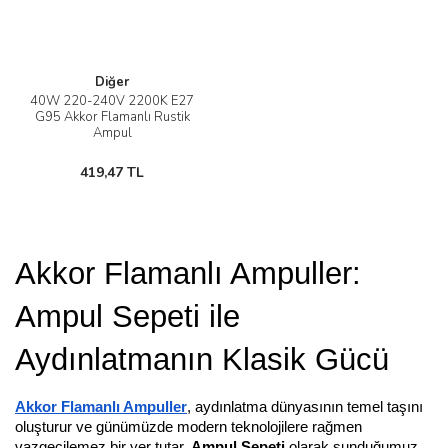
Diğer
40W 220-240V 2200K E27
G95 Akkor Flamanlı Rustik
Ampul
419,47 TL
Akkor Flamanlı Ampuller:
Ampul Sepeti ile
Aydınlatmanın Klasik Gücü
Akkor Flamanlı Ampuller
, aydınlatma dünyasının temel taşını
oluşturur ve günümüzde modern teknolojilere rağmen
vazgeçilemez bir yer tutar.
Ampul Sepeti
olarak sunduğumuz