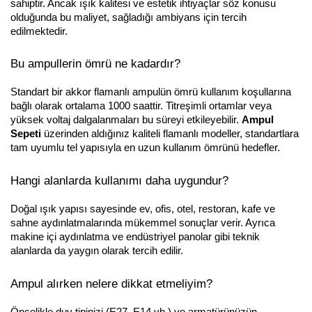
sahiptir. Ancak ışık kalitesi ve estetik ihtiyaçlar söz konusu
olduğunda bu maliyet, sağladığı ambiyans için tercih
edilmektedir.
Bu ampullerin ömrü ne kadardır?
Standart bir akkor flamanlı ampulün ömrü kullanım koşullarına
bağlı olarak ortalama 1000 saattir. Titreşimli ortamlar veya
yüksek voltaj dalgalanmaları bu süreyi etkileyebilir.
Ampul
Sepeti
üzerinden aldığınız kaliteli flamanlı modeller, standartlara
tam uyumlu tel yapısıyla en uzun kullanım ömrünü hedefler.
Hangi alanlarda kullanımı daha uygundur?
Doğal ışık yapısı sayesinde ev, ofis, otel, restoran, kafe ve
sahne aydınlatmalarında mükemmel sonuçlar verir. Ayrıca
makine içi aydınlatma ve endüstriyel panolar gibi teknik
alanlarda da yaygın olarak tercih edilir.
Ampul alırken nelere dikkat etmeliyim?
Öncelikle duy tipinizi (E27, E14 vb.) ve armatürünüzün