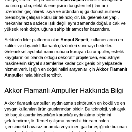
bu ürün grubu, elektrik enerjisinin tungsten tel (flaman)
üzerinden geçirilerek ısıya ve ardından ışığa dönüştürülmesi
prensibiyle çalışan köklü bir teknolojidir. Bu geleneksel yapı,
mekanlarınıza sadece ışık değil, aynı zamanda doğal, sıcak ve
yüksek renk doğruluğuna sahip bir atmosfer kazandırır.
Sektörün lider platformu olan
Ampul Sepeti
, kullanıcılarına en
kaliteli ve dayanıklı flamanlı çözümleri sunmayı hedefler.
Geleneksel aydınlatmanın ruhunu koruyan bu ampuller, estetik
kaygıların ön planda olduğu dekoratif projelerden, endüstriyel
makinelerin sinyal sistemlerine kadar çok geniş bir yelpazede
hizmet verir. Işığın en doğal halini arayanlar için
Akkor Flamanlı
Ampuller
hala birincil tercihtir.
Akkor Flamanlı Ampuller Hakkında Bilgi
Akkor flamanlı ampuller, aydınlatma sektörünün en köklü ve en
yaygın kullanılan ürün gruplarından biridir. Bu teknoloji, yaklaşık
bir buçuk asırdır insanlığın karanlığı aydınlatma biçimini
şekillendirmiştir. Temel çalışma prensibi, bir cam balon
içerisindeki havasız ortamda veya inert gazlar eşliğinde bulunan