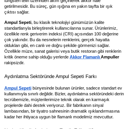
tungsten telin üzerinden akım geçirilerek akkor hale
getirilmesidir. Bu süreç, gün ışığına en yakın tayfta bir ışık
çıktısı sağlar.
Ampul Sepeti
, bu klasik teknolojiyi günümüzün kalite
standartlarıyla birleştirerek kullanıcılarına sunar. Ürünlerimiz,
özellikle renk geriverim indeksi (CRI) açısından 100 değerine
çok yakındır. Bu da nesnelerin renklerini, gerçek hayatta
oldukları gibi, en canlı ve doğru şekilde görmenizi sağlar.
Özellikle müze, sanat galerisi veya butik restoran gibi renklerin
kritik öneme sahip olduğu yerlerde
Akkor Flamanlı
Ampuller
rakipsizdir.
Aydınlatma Sektöründe Ampul Sepeti Farkı
Ampul Sepeti
bünyesinde bulunan ürünler, sadece standart ev
kullanımıyla sınırlı değildir. Bizler, aydınlatma sektöründeki derin
tecrübemizle, müşterilerimize teknik olarak en karmaşık
projelerde dahi destek veriyoruz. Bir fabrikanın sinyal
lambasından, bir tiyatro sahnesinin dramatik ışıklandırmasına
kadar her ihtiyaca uygun bir flamanlı modelimiz mevcuttur.