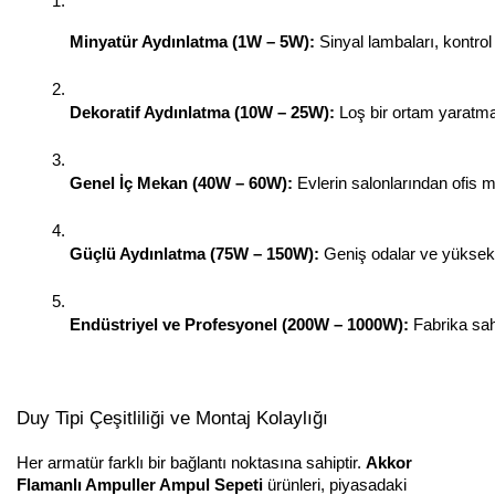
Minyatür Aydınlatma (1W – 5W):
 Sinyal lambaları, kontrol
Dekoratif Aydınlatma (10W – 25W):
 Loş bir ortam yaratmak
Genel İç Mekan (40W – 60W):
 Evlerin salonlarından ofis m
Güçlü Aydınlatma (75W – 150W):
 Geniş odalar ve yüksek t
Endüstriyel ve Profesyonel (200W – 1000W):
 Fabrika sah
Duy Tipi Çeşitliliği ve Montaj Kolaylığı
Her armatür farklı bir bağlantı noktasına sahiptir.
Akkor
Flamanlı Ampuller Ampul Sepeti
ürünleri, piyasadaki