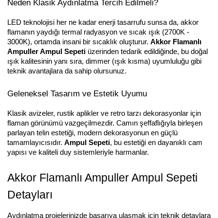
Neden Klasik Aydınlatma Tercih Edilmeli?
LED teknolojisi her ne kadar enerji tasarrufu sunsa da, akkor
flamanın yaydığı termal radyasyon ve sıcak ışık (2700K -
3000K), ortamda insani bir sıcaklık oluşturur.
Akkor Flamanlı
Ampuller Ampul Sepeti
üzerinden tedarik edildiğinde, bu doğal
ışık kalitesinin yanı sıra, dimmer (ışık kısma) uyumluluğu gibi
teknik avantajlara da sahip olursunuz.
Geleneksel Tasarım ve Estetik Uyumu
Klasik avizeler, rustik aplikler ve retro tarzı dekorasyonlar için
flaman görünümü vazgeçilmezdir. Camın şeffaflığıyla birleşen
parlayan telin estetiği, modern dekorasyonun en güçlü
tamamlayıcısıdır.
Ampul Sepeti
, bu estetiği en dayanıklı cam
yapısı ve kaliteli duy sistemleriyle harmanlar.
Akkor Flamanlı Ampuller Ampul Sepeti
Detayları
Aydınlatma projelerinizde başarıya ulaşmak için teknik detaylara