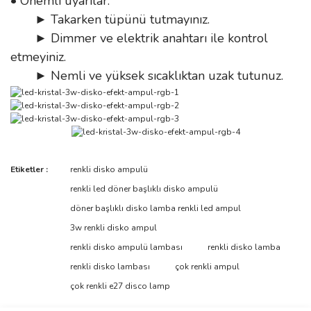
• Önemli uyarılar:
► Takarken tüpünü tutmayınız.
► Dimmer ve elektrik anahtarı ile kontrol
etmeyiniz.
► Nemli ve yüksek sıcaklıktan uzak tutunuz.
Bu ürünün fiyat bilgisi, resim, ürün açıklamalarında ve diğer
Etiketler :
renkli disko ampulü
konularda yetersiz gördüğünüz noktaları öneri formunu kullanarak
Bu ürüne ilk yorumu siz yapın!
renkli led döner başlıklı disko ampulü
tarafımıza iletebilirsiniz.
Görüş ve önerileriniz için teşekkür ederiz.
döner başlıklı disko lamba renkli led ampul
3w renkli disko ampul
Yorum Yaz
Ürün resmi kalitesiz, bozuk veya görüntülenemiyor.
renkli disko ampulü lambası
renkli disko lamba
Ürün açıklamasında eksik bilgiler bulunuyor.
renkli disko lambası
çok renkli ampul
Ürün bilgilerinde hatalar bulunuyor.
çok renkli e27 disco lamp
Ürün fiyatı diğer sitelerden daha pahalı.