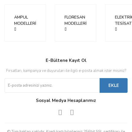
Bu ürüne benzer farklı alternatifler olmalı.
AMPUL
FLORESAN
ELEKTRİ
MODELLERİ
MODELLERİ
TESİSAT
Gönder
E-Bültene Kayıt Ol
Fırsatları, kampanya ve duyuruları ile ilgili e-posta almak ister misiniz?
EKLE
Sosyal Medya Hesaplarımız
© Tüm hakları saklıdır. Kredi kartı bilgileriniz 256bit SSL sertifikası ile