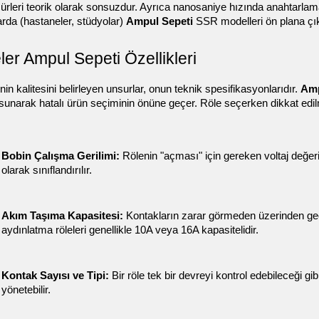
ürleri teorik olarak sonsuzdur. Ayrıca nanosaniye hızında anahtarlama
rda (hastaneler, stüdyolar) 
Ampul Sepeti
 SSR modelleri ön plana çı
ler Ampul Sepeti Özellikleri
enin kalitesini belirleyen unsurlar, onun teknik spesifikasyonlarıdır. 
Amp
 sunarak hatalı ürün seçiminin önüne geçer. Röle seçerken dikkat edil
Bobin Çalışma Gerilimi:
 Rölenin "açması" için gereken voltaj değe
olarak sınıflandırılır.
Akım Taşıma Kapasitesi:
 Kontakların zarar görmeden üzerinden ge
aydınlatma röleleri genellikle 10A veya 16A kapasitelidir.
Kontak Sayısı ve Tipi:
 Bir röle tek bir devreyi kontrol edebileceği g
yönetebilir.