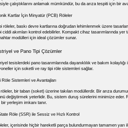
esiyle çalıştıklarını anlamak mümkündür, bu da arıza tespiti için bir ava
onik Kartlar İçin Minyatür (PCB) Röleler
pi röleler, baskı devre kartlarına doğrudan lehimlenmek üzere tasarl
i ciddi akımları kontrol edebilirler. Kompakt cihaz tasarımlarında yer t
anahtar modülleri için ideal çözümler sunar.
striyel ve Pano Tipi Çözümler
iyel tesislerdeki pano tasarımlarında dayanıklılık ve bakım kolaylığı i
oneller için soketli ve ray tipi röle sistemleri sağlar.
i Röle Sistemleri ve Avantajları
 röleler, bir taban (soket) üzerine takılan modüllerdir. Bir arıza duru
ü değiştirmek yeterlidir. Bu, sistem duruş sürelerini minimize eder. R
 bir yerleşim imkanı tanır.
State Röle (SSR) ile Sessiz ve Hızlı Kontrol
eler, içerisinde hiçbir hareketli parça bulundurmayan tamamen yarı i