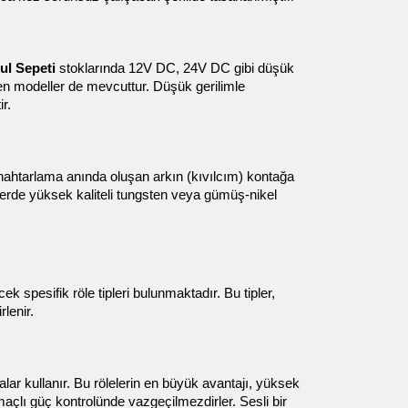
l Sepeti
 stoklarında 12V DC, 24V DC gibi düşük 
nen modeller de mevcuttur. Düşük gerilimle 
r.
nahtarlama anında oluşan arkın (kıvılcım) kontağa 
erde yüksek kaliteli tungsten veya gümüş-nikel 
k spesifik röle tipleri bulunmaktadır. Bu tipler, 
lenir.
lar kullanır. Bu rölelerin en büyük avantajı, yüksek 
açlı güç kontrolünde vazgeçilmezdirler. Sesli bir 