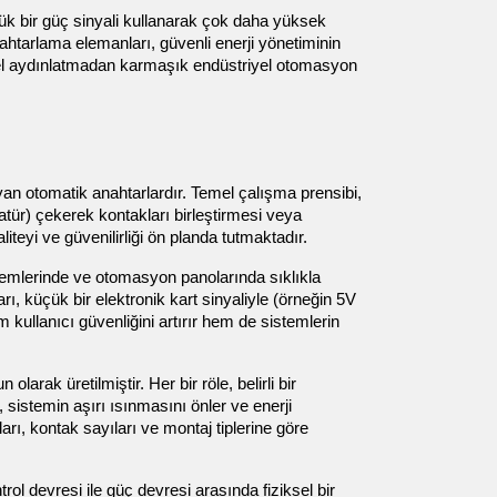
ük bir güç sinyali kullanarak çok daha yüksek 
htarlama elemanları, güvenli enerji yönetiminin 
l aydınlatmadan karmaşık endüstriyel otomasyon 
an otomatik anahtarlardır. Temel çalışma prensibi, 
atür) çekerek kontakları birleştirmesi veya 
aliteyi ve güvenilirliği ön planda tutmaktadır.
istemlerinde ve otomasyon panolarında sıklıkla 
 küçük bir elektronik kart sinyaliyle (örneğin 5V 
ullanıcı güvenliğini artırır hem de sistemlerin 
larak üretilmiştir. Her bir röle, belirli bir 
sistemin aşırı ısınmasını önler ve enerji 
ları, kontak sayıları ve montaj tiplerine göre 
ol devresi ile güç devresi arasında fiziksel bir 