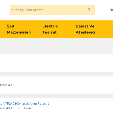
B
Şalt
Elektrik
Balast Ve
Malzemeleri
Tesisat
Ateşleyici
o
toktakiler