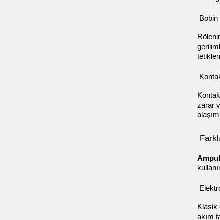
 Bobin 
Rölenin
gerilim
tetikle
 Konta
Kontakl
zarar v
alaşıml
 Farkl
Ampul
kullanı
 Elekt
Klasik 
akım ta