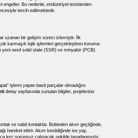
 engeller. Bu nedenle, endüstriyel tesislerden 
ncesiyle tercih edilmektedir.
 uzanan bir gelişim süreci izlemiştir. İlk 
k karmaşık lojik işlemleri gerçekleştiren koruma 
en yeni nesil solid state (SSR) ve minyatür (PCB) 
pat" işlemi yapan basit parçalar olmadığını 
ti
 detay sayfasında sunulan bilgiler, projeleriniz 
kontak ve sabit kontaklar. Bobinden akım geçtiğinde, 
ı hareket ettirir. Akım kesildiğinde ise yay, 
rca kez sorunsuz çalışacak şekilde tasarlanmıştır.