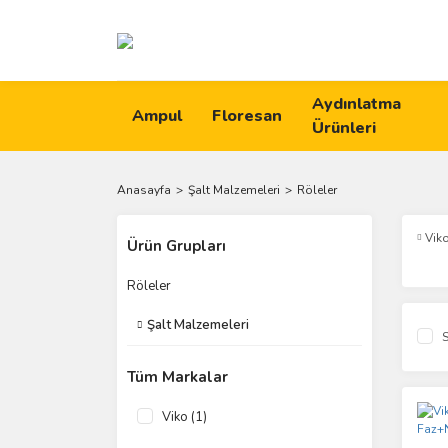
Aydınlatma
Ampul
Floresan
Ürünleri
Anasayfa
Şalt Malzemeleri
Röleler
Vik
Ürün Grupları
Röleler
Şalt Malzemeleri
S
Tüm Markalar
Viko (1)