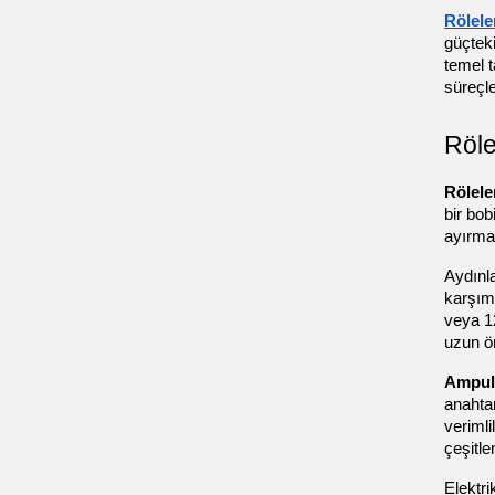
Rölele
güçteki
temel t
süreçl
Röle
Rölele
bir bob
ayırmas
Aydınla
karşımı
veya 12
uzun ö
Ampul
anahtar
verimli
çeşitlen
Elektri