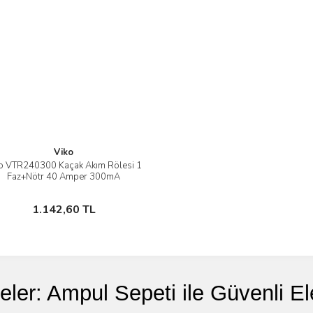
Viko
o VTR240300 Kaçak Akım Rölesi 1
İncele
Faz+Nötr 40 Amper 300mA
Sepete Ekle
1.142,60 TL
eler: Ampul Sepeti ile Güvenli El