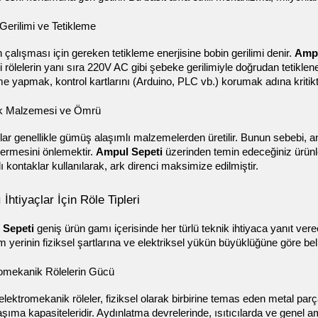
Gerilimi ve Tetikleme
 çalışması için gereken tetikleme enerjisine bobin gerilimi denir. 
Ampu
li rölelerin yanı sıra 220V AC gibi şebeke gerilimiyle doğrudan tetikle
me yapmak, kontrol kartlarını (Arduino, PLC vb.) korumak adına kritikti
k Malzemesi ve Ömrü
ar genellikle gümüş alaşımlı malzemelerden üretilir. Bunun sebebi, a
ermesini önlemektir. 
Ampul Sepeti
 üzerinden temin edeceğiniz ürünl
ı kontaklar kullanılarak, ark direnci maksimize edilmiştir.
ı İhtiyaçlar İçin Röle Tipleri
 Sepeti
 geniş ürün gamı içerisinde her türlü teknik ihtiyaca yanıt verece
m yerinin fiziksel şartlarına ve elektriksel yükün büyüklüğüne göre belir
romekanik Rölelerin Gücü
elektromekanik röleler, fiziksel olarak birbirine temas eden metal parça
şıma kapasiteleridir. Aydınlatma devrelerinde, ısıtıcılarda ve genel am