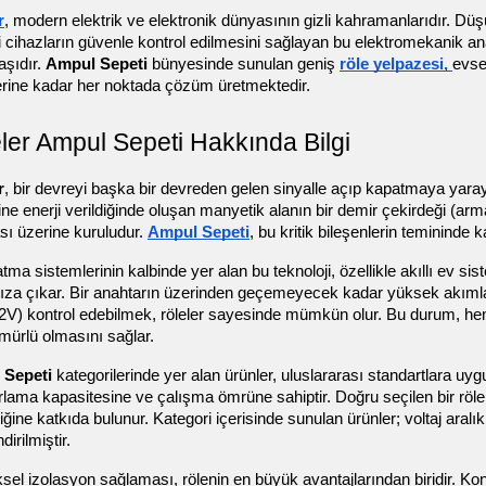
r
, modern elektrik ve elektronik dünyasının gizli kahramanlarıdır. Düş
 cihazların güvenle kontrol edilmesini sağlayan bu elektromekanik ana
aşıdır. 
Ampul Sepeti
 bünyesinde sunulan geniş 
röle yelpazesi, 
evse
erine kadar her noktada çözüm üretmektedir.
ler Ampul Sepeti Hakkında Bilgi
r
, bir devreyi başka bir devreden gelen sinyalle açıp kapatmaya yaray
ine enerji verildiğinde oluşan manyetik alanın bir demir çekirdeği (arm
ı üzerine kuruludur. 
Ampul Sepeti
, bu kritik bileşenlerin temininde k
tma sistemlerinin kalbinde yer alan bu teknoloji, özellikle akıllı ev s
za çıkar. Bir anahtarın üzerinden geçemeyecek kadar yüksek akımları,
V) kontrol edebilmek, röleler sayesinde mümkün olur. Bu durum, hem k
mürlü olmasını sağlar.
 Sepeti
 kategorilerinde yer alan ürünler, uluslararası standartlara uygun o
lama kapasitesine ve çalışma ömrüne sahiptir. Doğru seçilen bir röle, 
liğine katkıda bulunur. Kategori içerisinde sunulan ürünler; voltaj aralık
dirilmiştir.
ksel izolasyon sağlaması, rölenin en büyük avantajlarından biridir. Kontr