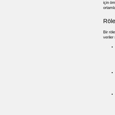
için öm
ortamla
Röle
Bir röl
veriler