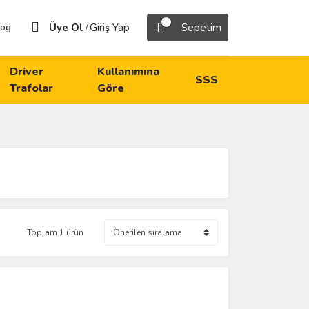
Üye Ol
Giriş Yap
Sepetim
log
/
Driver
Kullanımına
SSS
Trafolar
Göre
Toplam 1 ürün