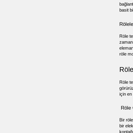
bağlant
basit 
Rölele
Röle te
zamanl
eleman
röle mo
Röle
Röle te
görürüz
için e
 Röle
Bir röl
bir ele
kontağı