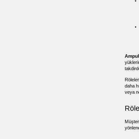
Ampul
yükleri
takdird
Röleler
daha h
veya ne
Röle
Müşter
yönlen