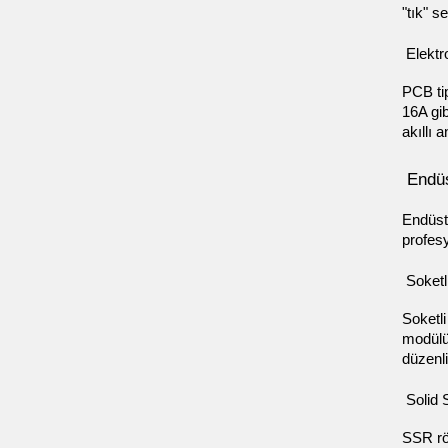
"tık" s
 Elektr
PCB ti
16A gib
akıllı 
 Endü
Endüstr
profesy
 Soketl
Soketli
modülün
düzenli
 Solid 
SSR röl