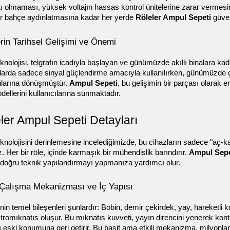
ı olmaması, yüksek voltajın hassas kontrol ünitelerine zarar vermesini
bir bahçe aydınlatmasına kadar her yerde 
Röleler Ampul Sepeti
 güve
rin Tarihsel Gelişimi ve Önemi
knolojisi, telgrafın icadıyla başlayan ve günümüzde akıllı binalara kadar
arda sadece sinyal güçlendirme amacıyla kullanılırken, günümüzde ço
larına dönüşmüştür. 
Ampul Sepeti
, bu gelişimin bir parçası olarak 
dellerini kullanıcılarına sunmaktadır.
ler Ampul Sepeti Detayları
knolojisini derinlemesine incelediğimizde, bu cihazların sadece "aç-ka
. Her bir röle, içinde karmaşık bir mühendislik barındırır. 
Ampul Sepe
n doğru teknik yapılandırmayı yapmanıza yardımcı olur.
 Çalışma Mekanizması ve İç Yapısı
enin temel bileşenleri şunlardır: Bobin, demir çekirdek, yay, hareketli 
ktromıknatıs oluşur. Bu mıknatıs kuvveti, yayın direncini yenerek kontağ
 eski konumuna geri getirir. Bu basit ama etkili mekanizma, milyonla