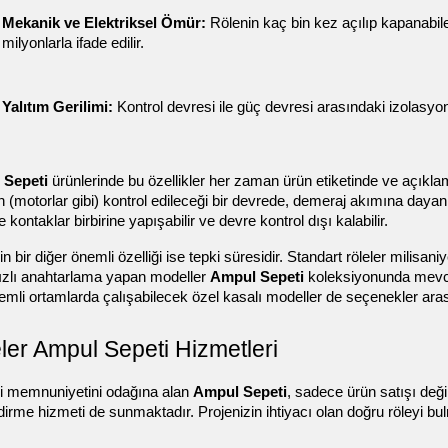
Mekanik ve Elektriksel Ömür:
 Rölenin kaç bin kez açılıp kapanabile
milyonlarla ifade edilir.
Yalıtım Gerilimi:
 Kontrol devresi ile güç devresi arasındaki izolasyon
 Sepeti
 ürünlerinde bu özellikler her zaman ürün etiketinde ve açıklam
n (motorlar gibi) kontrol edileceği bir devrede, demeraj akımına dayanıklı
e kontaklar birbirine yapışabilir ve devre kontrol dışı kalabilir.
in bir diğer önemli özelliği ise tepki süresidir. Standart röleler milisani
ızlı anahtarlama yapan modeller 
Ampul Sepeti
 koleksiyonunda mevcut
mli ortamlarda çalışabilecek özel kasalı modeller de seçenekler aras
ler Ampul Sepeti Hizmetleri
i memnuniyetini odağına alan 
Ampul Sepeti
, sadece ürün satışı değ
dirme hizmeti de sunmaktadır. Projenizin ihtiyacı olan doğru röleyi 