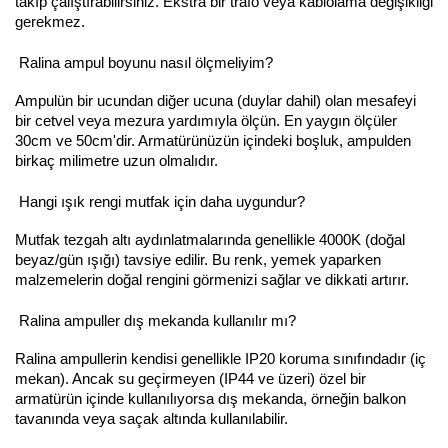
takıp çalıştırabilirsiniz. Ekstra bir trafo veya kablolama değişikliği
gerekmez.
Ralina ampul boyunu nasıl ölçmeliyim?
Ampulün bir ucundan diğer ucuna (duylar dahil) olan mesafeyi
bir cetvel veya mezura yardımıyla ölçün. En yaygın ölçüler
30cm ve 50cm'dir. Armatürünüzün içindeki boşluk, ampulden
birkaç milimetre uzun olmalıdır.
Hangi ışık rengi mutfak için daha uygundur?
Mutfak tezgah altı aydınlatmalarında genellikle 4000K (doğal
beyaz/gün ışığı) tavsiye edilir. Bu renk, yemek yaparken
malzemelerin doğal rengini görmenizi sağlar ve dikkati artırır.
Ralina ampuller dış mekanda kullanılır mı?
Ralina ampullerin kendisi genellikle IP20 koruma sınıfındadır (iç
mekan). Ancak su geçirmeyen (IP44 ve üzeri) özel bir
armatürün içinde kullanılıyorsa dış mekanda, örneğin balkon
tavanında veya saçak altında kullanılabilir.