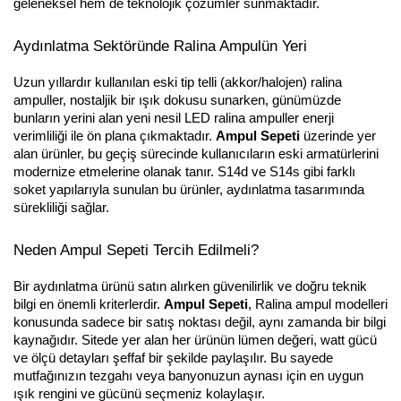
geleneksel hem de teknolojik çözümler sunmaktadır.
Aydınlatma Sektöründe Ralina Ampulün Yeri
Uzun yıllardır kullanılan eski tip telli (akkor/halojen) ralina
ampuller, nostaljik bir ışık dokusu sunarken, günümüzde
bunların yerini alan yeni nesil LED ralina ampuller enerji
verimliliği ile ön plana çıkmaktadır.
Ampul Sepeti
üzerinde yer
alan ürünler, bu geçiş sürecinde kullanıcıların eski armatürlerini
modernize etmelerine olanak tanır. S14d ve S14s gibi farklı
soket yapılarıyla sunulan bu ürünler, aydınlatma tasarımında
sürekliliği sağlar.
Neden Ampul Sepeti Tercih Edilmeli?
Bir aydınlatma ürünü satın alırken güvenilirlik ve doğru teknik
bilgi en önemli kriterlerdir.
Ampul Sepeti
, Ralina ampul modelleri
konusunda sadece bir satış noktası değil, aynı zamanda bir bilgi
kaynağıdır. Sitede yer alan her ürünün lümen değeri, watt gücü
ve ölçü detayları şeffaf bir şekilde paylaşılır. Bu sayede
mutfağınızın tezgahı veya banyonuzun aynası için en uygun
ışık rengini ve gücünü seçmeniz kolaylaşır.