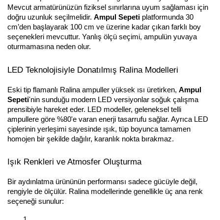
Mevcut armatürünüzün fiziksel sınırlarına uyum sağlaması için
doğru uzunluk seçilmelidir.
Ampul Sepeti
platformunda 30
cm’den başlayarak 100 cm ve üzerine kadar çıkan farklı boy
seçenekleri mevcuttur. Yanlış ölçü seçimi, ampulün yuvaya
oturmamasına neden olur.
LED Teknolojisiyle Donatılmış Ralina Modelleri
Eski tip flamanlı Ralina ampuller yüksek ısı üretirken,
Ampul
Sepeti
'nin sunduğu modern LED versiyonlar soğuk çalışma
prensibiyle hareket eder. LED modeller, geleneksel telli
ampullere göre %80'e varan enerji tasarrufu sağlar. Ayrıca LED
çiplerinin yerleşimi sayesinde ışık, tüp boyunca tamamen
homojen bir şekilde dağılır, karanlık nokta bırakmaz.
Işık Renkleri ve Atmosfer Oluşturma
Bir aydınlatma ürününün performansı sadece gücüyle değil,
rengiyle de ölçülür. Ralina modellerinde genellikle üç ana renk
seçeneği sunulur: