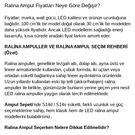
Ralina Ampul Fiyatları Neye Göre Değişir?
Fiyatlar; marka, watt gücü, LED kalitesi ve ürünün uzunluğuna
bağlıdır. 100 cm'lik bir model doğal olarak 30 cm'lik bir modelden
daha yüksek fiyatlıdır. Ancak LED modellerin sağladığı enerji
tasarrufu, kısa sürede aradaki fiyat farkını amorti eder.
RALİNA AMPULLER VE RALİNA AMPUL SEÇİM REHBERİ
(Özet)
Ralina ampuller, genellikle tezgah altı, dolap altı, ayna üstü ve
lineer armatürlerde kullanılan, çubuk formda, iki uçtan veya
ortadan soketli bağlantıya sahip lineer aydınlatma ürünleridir.
Uzun yıllardır kullanılan eski tip telli (akkor/halojen) ralina
ampuller ile birlikte, günümüzde bunların yerine geçen yeni nesil
LED ralina ampuller yaygın olarak tercih edilmektedir.
Ampul Sepeti
’nde S14d / S14s soketli, farklı uzunluk ve güç
seçeneklerine sahip, hem klasik hem de LED ralina ampul
modellerini bulabilirsiniz.
Ralina Ampul Seçerken Nelere Dikkat Edilmelidir?