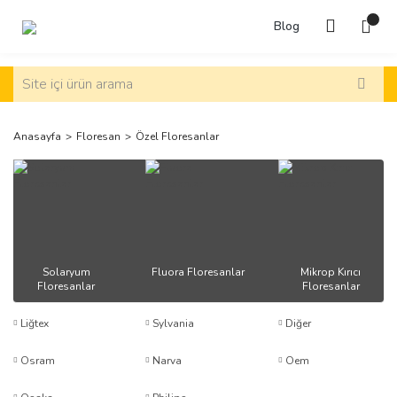
Blog
Anasayfa
Floresan
Özel Floresanlar
Solaryum
Fluora Floresanlar
Mikrop Kırıcı
Floresanlar
Floresanlar
Liğtex
Sylvania
Diğer
Osram
Narva
Oem