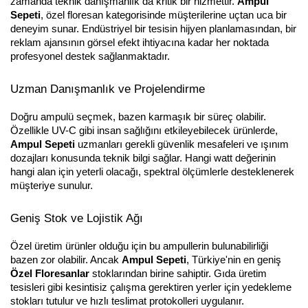
zamanda teknik danışmanlık da kritik bir hizmettir. 
Ampul 
Sepeti
, özel floresan kategorisinde müşterilerine uçtan uca bir 
deneyim sunar. Endüstriyel bir tesisin hijyen planlamasından, bir 
reklam ajansının görsel efekt ihtiyacına kadar her noktada 
profesyonel destek sağlanmaktadır.
Uzman Danışmanlık ve Projelendirme
Doğru ampulü seçmek, bazen karmaşık bir süreç olabilir. 
Özellikle UV-C gibi insan sağlığını etkileyebilecek ürünlerde, 
Ampul Sepeti
 uzmanları gerekli güvenlik mesafeleri ve ışınım 
dozajları konusunda teknik bilgi sağlar. Hangi watt değerinin 
hangi alan için yeterli olacağı, spektral ölçümlerle desteklenerek 
müşteriye sunulur.
Geniş Stok ve Lojistik Ağı
Özel üretim ürünler olduğu için bu ampullerin bulunabilirliği 
bazen zor olabilir. Ancak 
Ampul Sepeti
, Türkiye'nin en geniş 
Özel Floresanlar
 stoklarından birine sahiptir. Gıda üretim 
tesisleri gibi kesintisiz çalışma gerektiren yerler için yedekleme 
stokları tutulur ve hızlı teslimat protokolleri uygulanır.