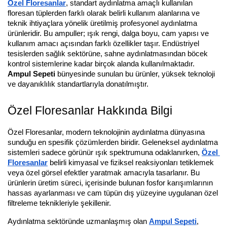
Özel Floresanlar
, standart aydınlatma amaçlı kullanılan 
floresan tüplerden farklı olarak belirli kullanım alanlarına ve 
teknik ihtiyaçlara yönelik üretilmiş profesyonel aydınlatma 
ürünleridir. Bu ampuller; ışık rengi, dalga boyu, cam yapısı ve 
kullanım amacı açısından farklı özellikler taşır. Endüstriyel 
tesislerden sağlık sektörüne, sahne aydınlatmasından böcek 
kontrol sistemlerine kadar birçok alanda kullanılmaktadır. 
Ampul Sepeti
 bünyesinde sunulan bu ürünler, yüksek teknoloji 
ve dayanıklılık standartlarıyla donatılmıştır.
Özel Floresanlar Hakkında Bilgi
Özel Floresanlar, modern teknolojinin aydınlatma dünyasına 
sunduğu en spesifik çözümlerden biridir. Geleneksel aydınlatma 
sistemleri sadece görünür ışık spektrumuna odaklanırken, 
Özel 
Floresanlar
 belirli kimyasal ve fiziksel reaksiyonları tetiklemek 
veya özel görsel efektler yaratmak amacıyla tasarlanır. Bu 
ürünlerin üretim süreci, içerisinde bulunan fosfor karışımlarının 
hassas ayarlanması ve cam tüpün dış yüzeyine uygulanan özel 
filtreleme teknikleriyle şekillenir.
Aydınlatma sektöründe uzmanlaşmış olan 
Ampul Sepeti
, 