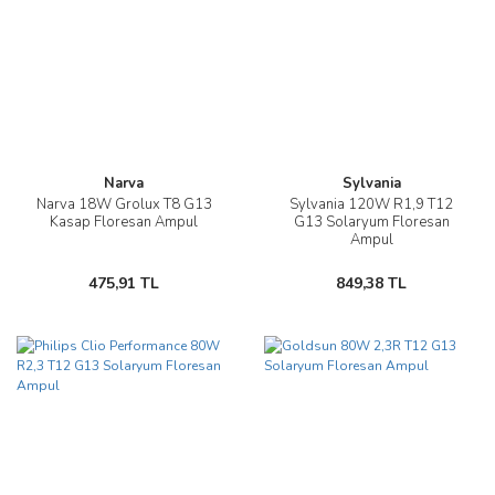
Narva
Sylvania
Narva 18W Grolux T8 G13
Sylvania 120W R1,9 T12
Kasap Floresan Ampul
G13 Solaryum Floresan
Ampul
475,91 TL
849,38 TL