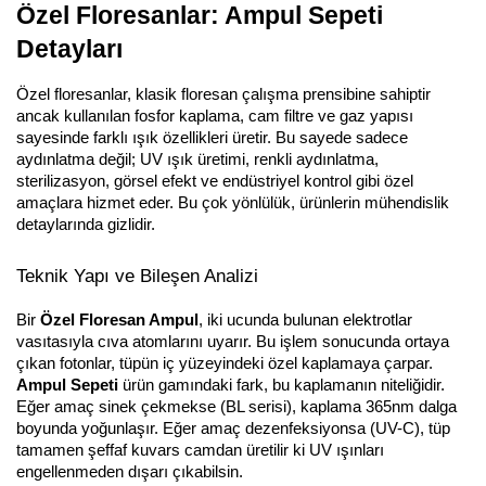
Özel Floresanlar: Ampul Sepeti 
Detayları
Özel floresanlar, klasik floresan çalışma prensibine sahiptir 
ancak kullanılan fosfor kaplama, cam filtre ve gaz yapısı 
sayesinde farklı ışık özellikleri üretir. Bu sayede sadece 
aydınlatma değil; UV ışık üretimi, renkli aydınlatma, 
sterilizasyon, görsel efekt ve endüstriyel kontrol gibi özel 
amaçlara hizmet eder. Bu çok yönlülük, ürünlerin mühendislik 
detaylarında gizlidir.
Teknik Yapı ve Bileşen Analizi
Bir 
Özel Floresan Ampul
, iki ucunda bulunan elektrotlar 
vasıtasıyla cıva atomlarını uyarır. Bu işlem sonucunda ortaya 
çıkan fotonlar, tüpün iç yüzeyindeki özel kaplamaya çarpar. 
Ampul Sepeti
 ürün gamındaki fark, bu kaplamanın niteliğidir. 
Eğer amaç sinek çekmekse (BL serisi), kaplama 365nm dalga 
boyunda yoğunlaşır. Eğer amaç dezenfeksiyonsa (UV-C), tüp 
tamamen şeffaf kuvars camdan üretilir ki UV ışınları 
engellenmeden dışarı çıkabilsin.