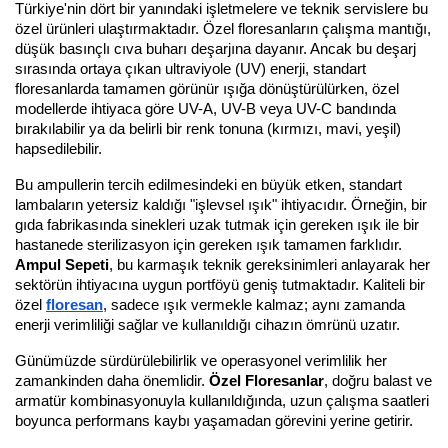
Türkiye'nin dört bir yanındaki işletmelere ve teknik servislere bu 
özel ürünleri ulaştırmaktadır. Özel floresanların çalışma mantığı, 
düşük basınçlı cıva buharı deşarjına dayanır. Ancak bu deşarj 
sırasında ortaya çıkan ultraviyole (UV) enerji, standart 
floresanlarda tamamen görünür ışığa dönüştürülürken, özel 
modellerde ihtiyaca göre UV-A, UV-B veya UV-C bandında 
bırakılabilir ya da belirli bir renk tonuna (kırmızı, mavi, yeşil) 
hapsedilebilir.
Bu ampullerin tercih edilmesindeki en büyük etken, standart 
lambaların yetersiz kaldığı "işlevsel ışık" ihtiyacıdır. Örneğin, bir 
gıda fabrikasında sinekleri uzak tutmak için gereken ışık ile bir 
hastanede sterilizasyon için gereken ışık tamamen farklıdır. 
Ampul Sepeti
, bu karmaşık teknik gereksinimleri anlayarak her 
sektörün ihtiyacına uygun portföyü geniş tutmaktadır. Kaliteli bir 
özel 
floresan
, sadece ışık vermekle kalmaz; aynı zamanda 
enerji verimliliği sağlar ve kullanıldığı cihazın ömrünü uzatır.
Günümüzde sürdürülebilirlik ve operasyonel verimlilik her 
zamankinden daha önemlidir. 
Özel Floresanlar
, doğru balast ve 
armatür kombinasyonuyla kullanıldığında, uzun çalışma saatleri 
boyunca performans kaybı yaşamadan görevini yerine getirir. 