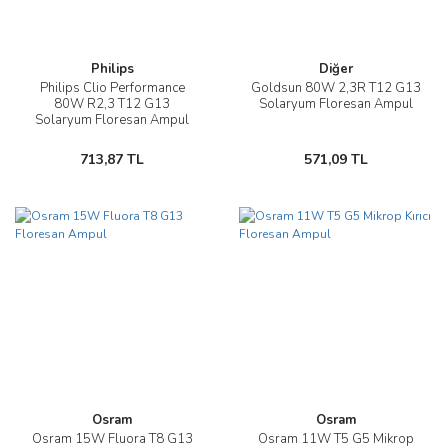
Philips
Diğer
Philips Clio Performance
Goldsun 80W 2,3R T12 G13
80W R2,3 T12 G13
Solaryum Floresan Ampul
Solaryum Floresan Ampul
713,87 TL
571,09 TL
Osram
Osram
Osram 15W Fluora T8 G13
Osram 11W T5 G5 Mikrop