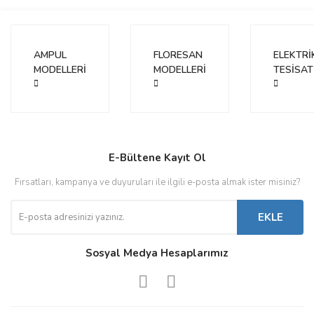
Bu ürünün fiyat bilgisi, resim, ürün açıklamalarında ve diğer
konularda yetersiz gördüğünüz noktaları öneri formunu kullanarak
Bu ürüne ilk yorumu siz yapın!
tarafımıza iletebilirsiniz.
Görüş ve önerileriniz için teşekkür ederiz.
AMPUL
FLORESAN
ELEKTRİ
MODELLERİ
Yorum Yaz
MODELLERİ
TESİSAT
Ürün resmi kalitesiz, bozuk veya görüntülenemiyor.
Ürün açıklamasında eksik bilgiler bulunuyor.
Ürün bilgilerinde hatalar bulunuyor.
Ürün fiyatı diğer sitelerden daha pahalı.
E-Bültene Kayıt Ol
Bu ürüne benzer farklı alternatifler olmalı.
Fırsatları, kampanya ve duyuruları ile ilgili e-posta almak ister misiniz?
EKLE
Sosyal Medya Hesaplarımız
Gönder