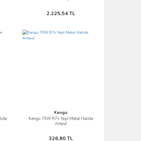
Sepete Ekle
2.225,54 TL
Kengo
lide
Kengo 70W R7s Yeşil Metal Halide
İncele
Ampul
Sepete Ekle
326,80 TL