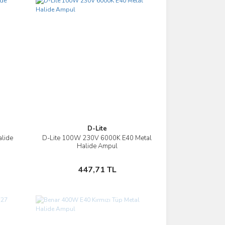
D-Lite
lide
D-Lite 100W 230V 6000K E40 Metal
İncele
Halide Ampul
Sepete Ekle
447,71 TL