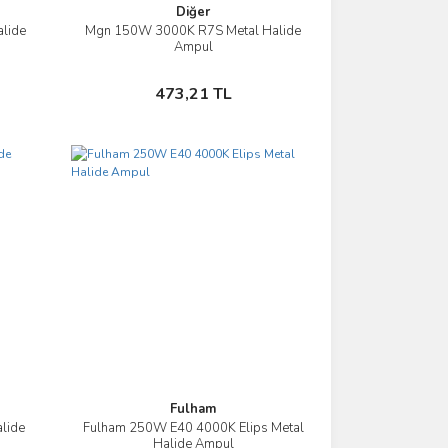
Diğer
lide
Mgn 150W 3000K R7S Metal Halide
İncele
Ampul
Sepete Ekle
473,21 TL
Fulham
lide
Fulham 250W E40 4000K Elips Metal
İncele
Halide Ampul