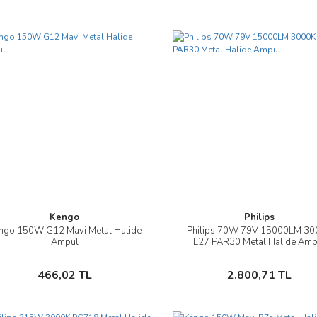
Kengo
Philips
ngo 150W G12 Mavi Metal Halide
Philips 70W 79V 15000LM 30
İncele
İncele
Ampul
E27 PAR30 Metal Halide Amp
Sepete Ekle
Sepete Ekle
466,02 TL
2.800,71 TL