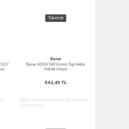
Tükendi
Benar
K E27
Benar 400W E40 Kırmızı Tüp Metal
İncele
pul
Halide Ampul
Stokta Yok
541,45 TL