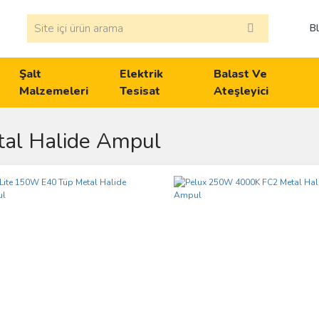
B
Şalt
Elektrik
Balast Ve
Malzemeleri
Tesisat
Ateşleyici
al Halide Ampul