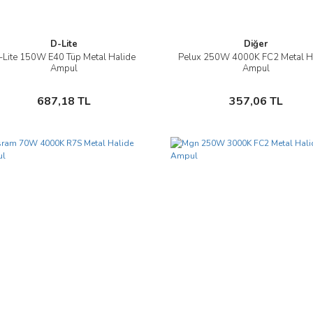
D-Lite
Diğer
-Lite 150W E40 Tüp Metal Halide
Pelux 250W 4000K FC2 Metal H
İncele
İncele
Ampul
Ampul
Sepete Ekle
Sepete Ekle
687,18 TL
357,06 TL