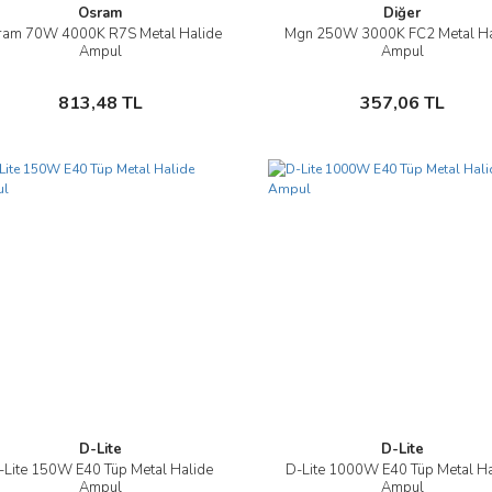
Osram
Diğer
ram 70W 4000K R7S Metal Halide
Mgn 250W 3000K FC2 Metal Ha
İncele
İncele
Ampul
Ampul
Sepete Ekle
Sepete Ekle
813,48 TL
357,06 TL
D-Lite
D-Lite
-Lite 150W E40 Tüp Metal Halide
D-Lite 1000W E40 Tüp Metal Ha
İncele
İncele
Ampul
Ampul