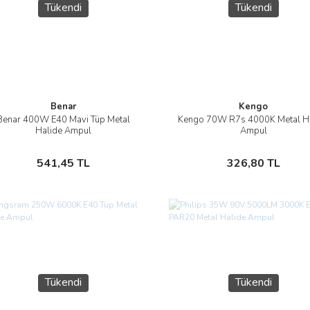
Tükendi
Tükendi
Benar
Kengo
Benar 400W E40 Mavi Tüp Metal
Kengo 70W R7s 4000K Metal H
İncele
İncele
Halide Ampul
Ampul
Stokta Yok
Stokta Yok
541,45 TL
326,80 TL
Tükendi
Tükendi