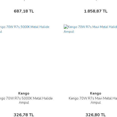
Sepete Ekle
Sepete Ekle
687,18 TL
1.858,87 TL
Kengo
Kengo
ngo 70W R7s 5000K Metal Halide
Kengo 70W R7s Mavi Metal Ha
İncele
İncele
Ampul
Ampul
Sepete Ekle
Sepete Ekle
326,78 TL
326,80 TL