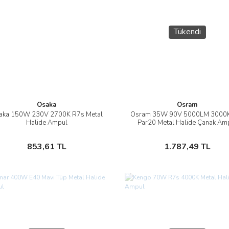
Tükendi
Osaka
Osram
aka 150W 230V 2700K R7s Metal
Osram 35W 90V 5000LM 3000
İncele
İncele
Halide Ampul
Par20 Metal Halide Çanak Am
Sepete Ekle
Stokta Yok
853,61 TL
1.787,49 TL