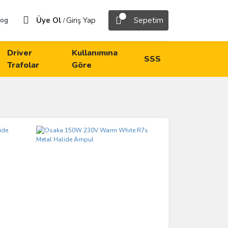
Üye Ol
Giriş Yap
Sepetim
log
/
Driver
Kullanımına
SSS
Trafolar
Göre