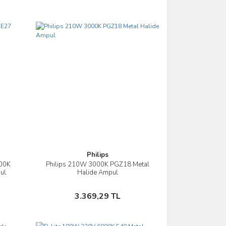
Philips
00K
Philips 210W 3000K PGZ18 Metal
İncele
ul
Halide Ampul
Sepete Ekle
3.369,29 TL