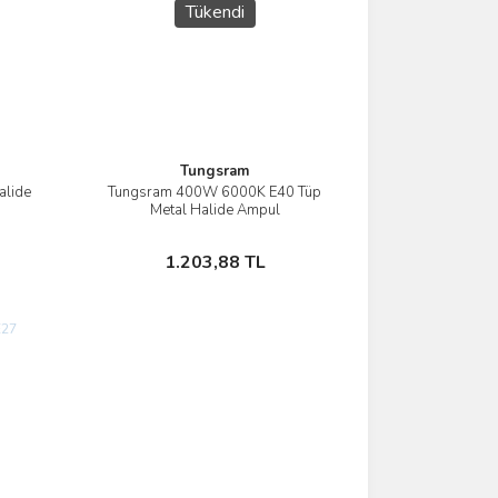
Tükendi
Tungsram
alide
Tungsram 400W 6000K E40 Tüp
İncele
Metal Halide Ampul
Stokta Yok
1.203,88 TL