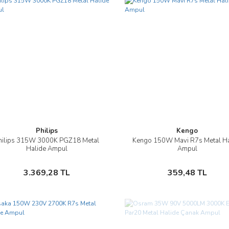
Philips
Kengo
hilips 315W 3000K PGZ18 Metal
Kengo 150W Mavi R7s Metal Ha
İncele
İncele
Halide Ampul
Ampul
Sepete Ekle
Sepete Ekle
3.369,28 TL
359,48 TL