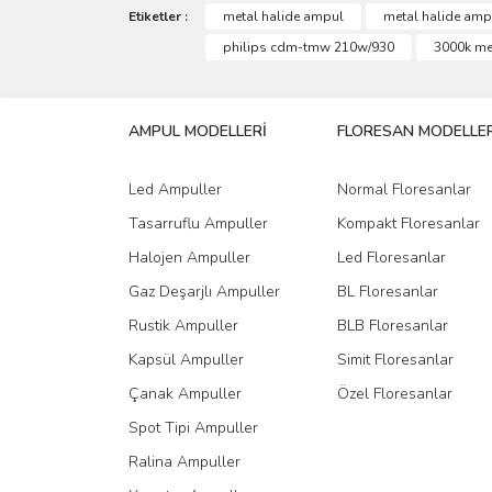
Görüş ve önerileriniz için teşekkür ederiz.
Etiketler :
metal halide ampul
metal halide amp
philips cdm-tmw 210w/930
3000k me
Ürün resmi kalitesiz, bozuk veya görüntülenemiyo
Ürün açıklamasında eksik bilgiler bulunuyor.
AMPUL MODELLERİ
FLORESAN MODELLER
Ürün bilgilerinde hatalar bulunuyor.
Ürün fiyatı diğer sitelerden daha pahalı.
Led Ampuller
Normal Floresanlar
Bu ürüne benzer farklı alternatifler olmalı.
Tasarruflu Ampuller
Kompakt Floresanlar
Halojen Ampuller
Led Floresanlar
Gaz Deşarjlı Ampuller
BL Floresanlar
Rustik Ampuller
BLB Floresanlar
Kapsül Ampuller
Simit Floresanlar
Çanak Ampuller
Özel Floresanlar
Spot Tipi Ampuller
Ralina Ampuller