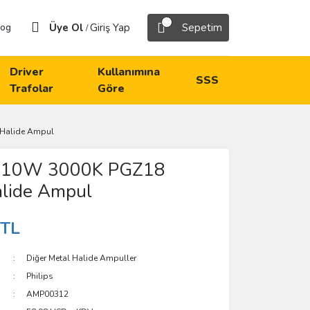
Üye Ol
Giriş Yap
Sepetim
log
/
Driver
Kullanımına
SSS
Trafolar
Göre
 Halide Ampul
 210W 3000K PGZ18
alide Ampul
 TL
Diğer Metal Halide Ampuller
Philips
AMP00312