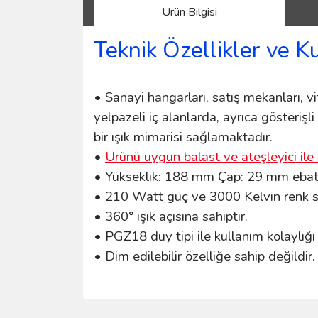
Ürün Bilgisi
Teknik Özellikler ve K
• Sanayi hangarları, satış mekanları, vitr
yelpazeli iç alanlarda, ayrıca gösterişl
bir ışık mimarisi sağlamaktadır.
•
Ürünü uygun balast ve ateşleyici ile 
• Yükseklik: 188 mm Çap: 29 mm ebatla
• 210 Watt güç ve 3000 Kelvin renk sı
• 360° ışık açısına sahiptir.
• PGZ18 duy tipi ile kullanım kolaylığ
• Dim edilebilir özelliğe sahip değildir.
Bu ürünün fiyat bilgisi, resim, ürün açıklamalarında 