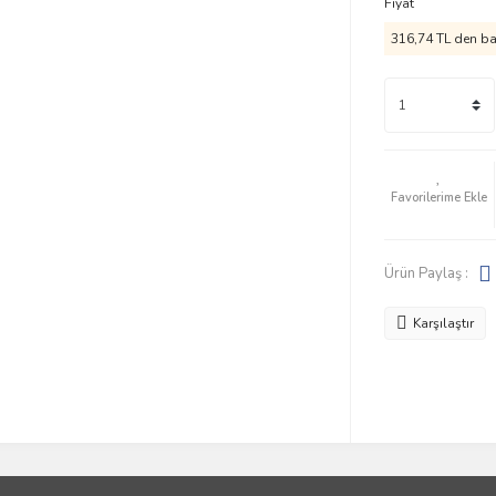
Fiyat
316,74 TL den baş
Ürün Paylaş :
Karşılaştır