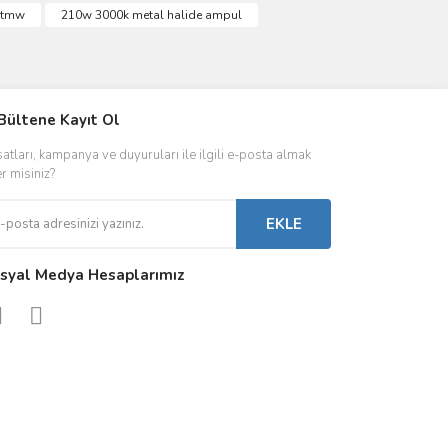
-tmw
210w 3000k metal halide ampul
IVER & TRAFO
Bültene Kayıt Ol
ŞALT ÜRÜNLER
AYDINLATMA
satları, kampanya ve duyuruları ile ilgili e-posta almak
 Driverlar
Röleler
İç Mekan Ayd
er misiniz?
folar
Kontaktörler
Dış Mekan Ay
EKLE
Sigorta & Otomatlar
Aydınlatma A
syal Medya Hesaplarımız