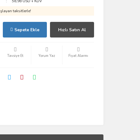
58,98 USD + KDV
layan taksitlerle!
Sepete Ekle
Hızlı Satın Al
Tavsiye Et
Yorum Yaz
Fiyat Alarmı