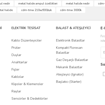
ul nedir
metal halide ampul özellikleri
metal halide nedir
cdm
Bu ürüne ilk yorumu siz yapın!
tal halide
cdm-tmw 210w/930/u/e
cdm-tmw 3000k
r.
Yorum Yaz
İ
ELEKTRİK TESİSAT
BALAST & ATEŞLEYİCİ
DR
E-
Fır
Kablo Düzenleyiciler
Elektronik Balastlar
Led
ist
Prizler
Kompakt Floresan
Tra
Balastlar
Duylar
Gaz Deşarjlı Balastlar
Anahtarlar
So
Mekanik Balastlar
Fişler
Gönder
Ateşleyici (Ignator)
Kablolar
Başlatıcı (Starter)
Klipsler & Klemensler
Raylar
Sensörler & Dedektörler