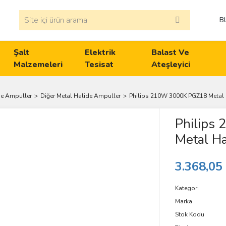
B
Şalt
Elektrik
Balast Ve
Malzemeleri
Tesisat
Ateşleyici
de Ampuller
Diğer Metal Halide Ampuller
Philips 210W 3000K PGZ18 Metal
Philips
Metal H
3.368,05
Kategori
Marka
Stok Kodu