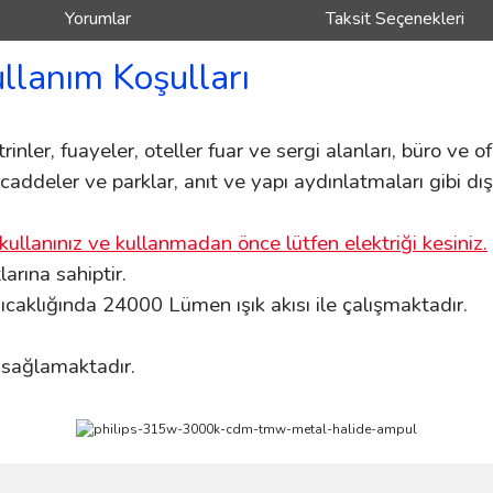
Yorumlar
Taksit Seçenekleri
ullanım Koşulları
inler, fuayeler, oteller fuar ve sergi alanları, büro ve of
i caddeler ve parklar, anıt ve yapı aydınlatmaları gibi d
kullanınız ve kullanmadan önce lütfen elektriği kesiniz.
rına sahiptir.
caklığında 24000 Lümen ışık akısı ile çalışmaktadır.
ı sağlamaktadır.
ve diğer konularda yetersiz gördüğünüz noktaları öneri formunu kullanarak taraf