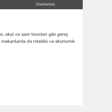
Önerileriniz
is, okul ve spor tesisleri gibi geniş
ış mekanlarda da nitelikli ve ekonomik
ımıza iletebilirsiniz.