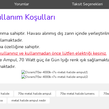
Yorumlar
Taksit Seçenekleri
ullanım Koşulları
ıma sahiptir. Havası alınmış dış zarın içinde yerleştirilm
lamaktadır.
 özelliğine sahiptir.
kullanınız ve kullanmadan önce lütfen elektriği kesiniz.
mpul, 70 Watt güç ile Gün Işığı renk ışık sağlamakta
aktadır.
ve diğer konularda yetersiz gördüğünüz noktaları öneri formunu kullanarak taraf
 halide
70w metal halide ampul
70w metal halide lumens
70w
Bu ürüne ilk yorumu siz yapın!
ba
metal halide ampul nedir
r.