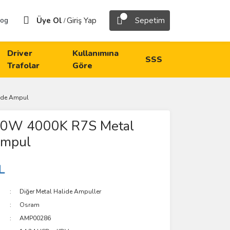
Üye Ol
Giriş Yap
Sepetim
log
/
Driver
Kullanımına
SSS
Trafolar
Göre
ide Ampul
0W 4000K R7S Metal
Ampul
L
Diğer Metal Halide Ampuller
Osram
AMP00286