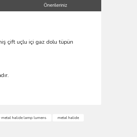
Önerileriniz
iş çift uçlu içi gaz dolu tüpün
dır.
ımıza iletebilirsiniz.
 metal halide lamp lumens
metal halide