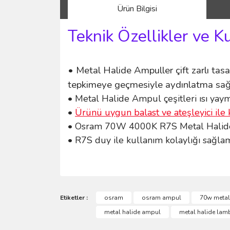
Ürün Bilgisi
Teknik Özellikler ve K
• Metal Halide Ampuller çift zarlı tasar
tepkimeye geçmesiyle aydınlatma sağ
• Metal Halide Ampul çeşitleri ısı yayma
•
Ürünü uygun balast ve ateşleyici ile 
• Osram 70W 4000K R7S Metal Halide A
• R7S duy ile kullanım kolaylığı sağlam
Bu ürünün fiyat bilgisi, resim, ürün açıklamalarında 
Görüş ve önerileriniz için teşekkür ederiz.
Etiketler :
osram
osram ampul
70w metal
metal halide ampul
metal halide lam
Ürün resmi kalitesiz, bozuk veya görüntülenemiyo