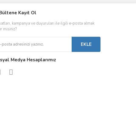
IVER & TRAFO
Bültene Kayıt Ol
ŞALT ÜRÜNLER
AYDINLATMA
satları, kampanya ve duyuruları ile ilgili e-posta almak
 Driverlar
Röleler
İç Mekan Ayd
er misiniz?
folar
Kontaktörler
Dış Mekan Ay
EKLE
Sigorta & Otomatlar
Aydınlatma A
syal Medya Hesaplarımız