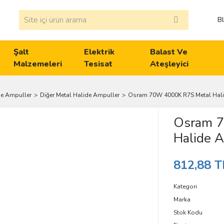
B
Şalt
Elektrik
Balast Ve
Malzemeleri
Tesisat
Ateşleyici
de Ampuller
Diğer Metal Halide Ampuller
Osram 70W 4000K R7S Metal Hal
Osram 7
Halide 
812,88 T
Kategori
Marka
Stok Kodu