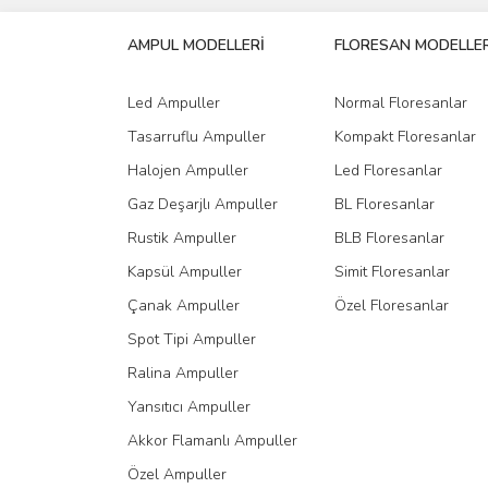
Ürün açıklamasında eksik bilgiler bulunuyor.
AMPUL MODELLERİ
FLORESAN MODELLER
Ürün bilgilerinde hatalar bulunuyor.
Ürün fiyatı diğer sitelerden daha pahalı.
Led Ampuller
Normal Floresanlar
Bu ürüne benzer farklı alternatifler olmalı.
Tasarruflu Ampuller
Kompakt Floresanlar
Halojen Ampuller
Led Floresanlar
Gaz Deşarjlı Ampuller
BL Floresanlar
Rustik Ampuller
BLB Floresanlar
Kapsül Ampuller
Simit Floresanlar
Çanak Ampuller
Özel Floresanlar
Spot Tipi Ampuller
Ralina Ampuller
Yansıtıcı Ampuller
Akkor Flamanlı Ampuller
Özel Ampuller