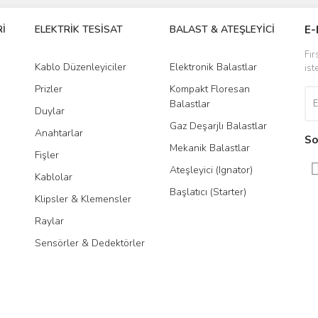
Yorum Yaz
İ
ELEKTRİK TESİSAT
BALAST & ATEŞLEYİCİ
DR
E-
Fır
Kablo Düzenleyiciler
Elektronik Balastlar
Led
ist
Prizler
Kompakt Floresan
Tra
Balastlar
Duylar
Gaz Deşarjlı Balastlar
Anahtarlar
So
Mekanik Balastlar
Fişler
Gönder
Ateşleyici (Ignator)
Kablolar
Başlatıcı (Starter)
Klipsler & Klemensler
Raylar
Sensörler & Dedektörler