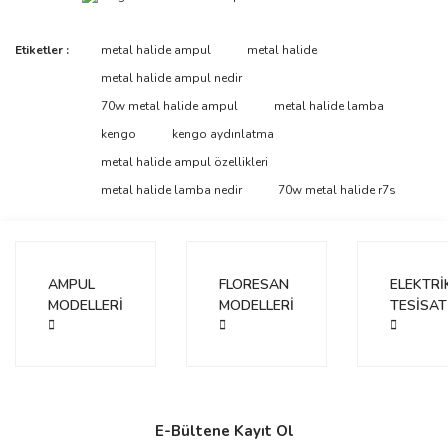
Bu ürünün fiyat bilgisi, resim, ürün açıklamalarında ve diğer
Etiketler :
metal halide ampul
metal halide
konularda yetersiz gördüğünüz noktaları öneri formunu kullanarak
Bu ürüne ilk yorumu siz yapın!
metal halide ampul nedir
tarafımıza iletebilirsiniz.
Görüş ve önerileriniz için teşekkür ederiz.
70w metal halide ampul
metal halide lamba
kengo
kengo aydınlatma
Yorum Yaz
Ürün resmi kalitesiz, bozuk veya görüntülenemiyor.
metal halide ampul özellikleri
Ürün açıklamasında eksik bilgiler bulunuyor.
metal halide lamba nedir
70w metal halide r7s
Ürün bilgilerinde hatalar bulunuyor.
Ürün fiyatı diğer sitelerden daha pahalı.
Bu ürüne benzer farklı alternatifler olmalı.
AMPUL
FLORESAN
ELEKTRİ
MODELLERİ
MODELLERİ
TESİSAT
Gönder
E-Bültene Kayıt Ol