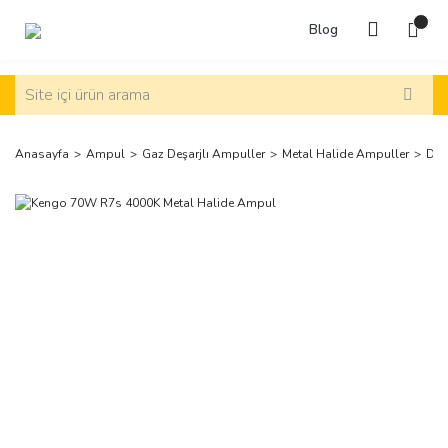
Blog
Anasayfa
Ampul
Gaz Deşarjlı Ampuller
Metal Halide Ampuller
Diğ