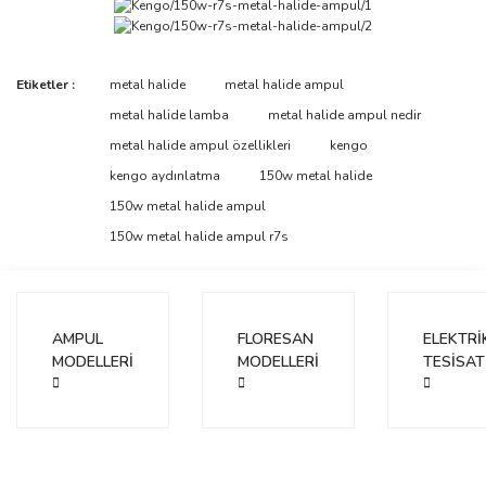
Bu ürünün fiyat bilgisi, resim, ürün açıklamalarında ve diğer
Etiketler :
metal halide
metal halide ampul
konularda yetersiz gördüğünüz noktaları öneri formunu kullanarak
Bu ürüne ilk yorumu siz yapın!
metal halide lamba
metal halide ampul nedir
tarafımıza iletebilirsiniz.
Görüş ve önerileriniz için teşekkür ederiz.
metal halide ampul özellikleri
kengo
kengo aydınlatma
150w metal halide
Yorum Yaz
Ürün resmi kalitesiz, bozuk veya görüntülenemiyor.
150w metal halide ampul
Ürün açıklamasında eksik bilgiler bulunuyor.
150w metal halide ampul r7s
Ürün bilgilerinde hatalar bulunuyor.
Ürün fiyatı diğer sitelerden daha pahalı.
Bu ürüne benzer farklı alternatifler olmalı.
AMPUL
FLORESAN
ELEKTRİ
MODELLERİ
MODELLERİ
TESİSAT
Gönder