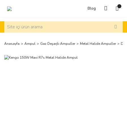
Blog
Anasayfa
Ampul
Gaz Deşarjlı Ampuller
Metal Halide Ampuller
Diğ