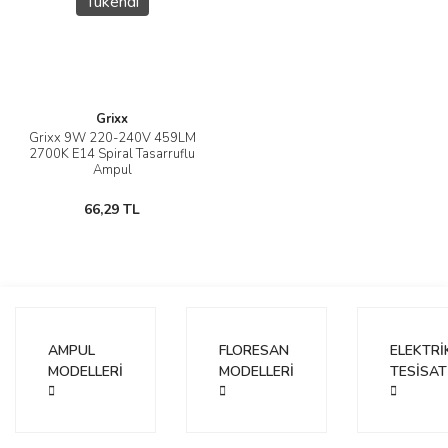
Tükendi
Grixx
Grixx 9W 220-240V 459LM
2700K E14 Spiral Tasarruflu
Ampul
66,29 TL
AMPUL
FLORESAN
ELEKTRİ
MODELLERİ
MODELLERİ
TESİSAT