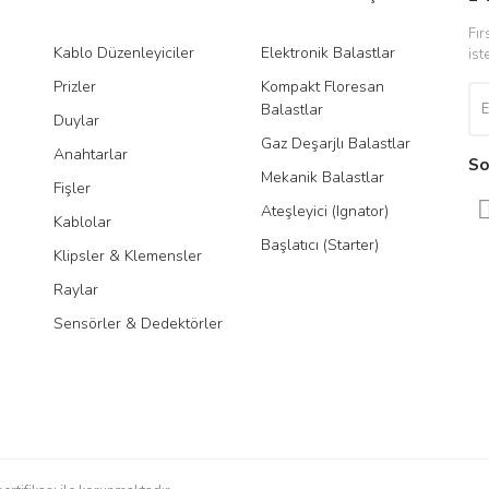
Fır
Kablo Düzenleyiciler
Elektronik Balastlar
Led
ist
Prizler
Kompakt Floresan
Tra
Balastlar
Duylar
Gaz Deşarjlı Balastlar
Anahtarlar
So
Mekanik Balastlar
Fişler
Gönder
Ateşleyici (Ignator)
Kablolar
Başlatıcı (Starter)
Klipsler & Klemensler
Raylar
Sensörler & Dedektörler