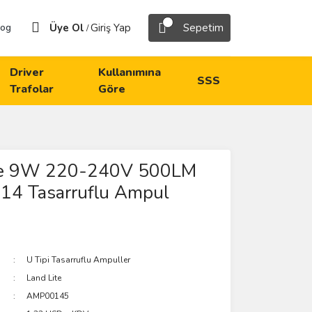
Üye Ol
Giriş Yap
Sepetim
log
/
Driver
Kullanımına
SSS
Trafolar
Göre
te 9W 220-240V 500LM
14 Tasarruflu Ampul
U Tipi Tasarruflu Ampuller
Land Lite
AMP00145