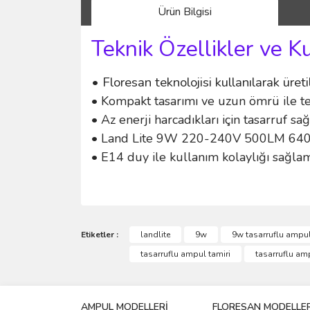
Ürün Bilgisi
Teknik Özellikler ve K
• Floresan teknolojisi kullanılarak üre
• Kompakt tasarımı ve uzun ömrü ile te
• Az enerji harcadıkları için tasarruf sağ
• Land Lite 9W 220-240V 500LM 6400K 
• E14 duy ile kullanım kolaylığı sağlam
Bu ürünün fiyat bilgisi, resim, ürün açıklamalarında 
Görüş ve önerileriniz için teşekkür ederiz.
Etiketler :
landlite
9w
9w tasarruflu ampu
tasarruflu ampul tamiri
tasarruflu am
Ürün resmi kalitesiz, bozuk veya görüntülenemiyo
Ürün açıklamasında eksik bilgiler bulunuyor.
AMPUL MODELLERİ
FLORESAN MODELLER
Ürün bilgilerinde hatalar bulunuyor.