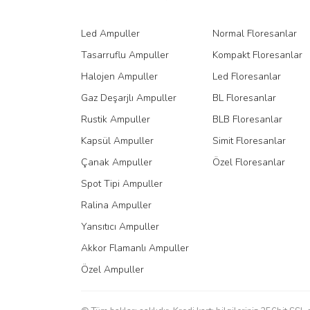
Ürün fiyatı diğer sitelerden daha pahalı.
Led Ampuller
Normal Floresanlar
Bu ürüne benzer farklı alternatifler olmalı.
Tasarruflu Ampuller
Kompakt Floresanlar
Halojen Ampuller
Led Floresanlar
Gaz Deşarjlı Ampuller
BL Floresanlar
Rustik Ampuller
BLB Floresanlar
Kapsül Ampuller
Simit Floresanlar
Çanak Ampuller
Özel Floresanlar
Spot Tipi Ampuller
Ralina Ampuller
Yansıtıcı Ampuller
Akkor Flamanlı Ampuller
Özel Ampuller