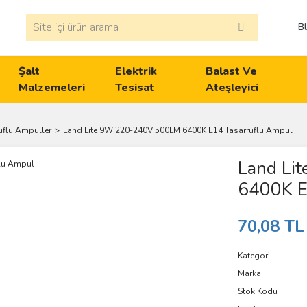
B
Şalt
Elektrik
Balast Ve
Malzemeleri
Tesisat
Ateşleyici
ruflu Ampuller
Land Lite 9W 220-240V 500LM 6400K E14 Tasarruflu Ampul
Land Li
6400K E
70,08 TL
Kategori
Marka
Stok Kodu