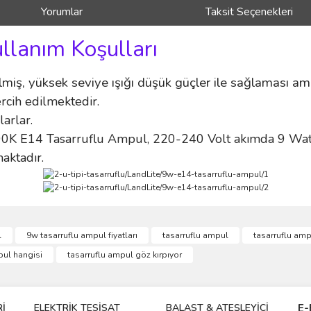
Yorumlar
Taksit Seçenekleri
ullanım Koşulları
tilmiş, yüksek seviye ışığı düşük güçler ile sağlaması am
rcih edilmektedir.
larlar.
E14 Tasarruflu Ampul, 220-240 Volt akımda 9 Watt gü
aktadır.
ve diğer konularda yetersiz gördüğünüz noktaları öneri formunu kullanarak taraf
l
9w tasarruflu ampul fiyatları
tasarruflu ampul
tasarruflu ampu
Bu ürüne ilk yorumu siz yapın!
pul hangisi
tasarruflu ampul göz kırpıyor
r.
Yorum Yaz
İ
ELEKTRİK TESİSAT
BALAST & ATEŞLEYİCİ
DR
E-