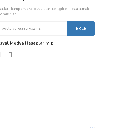
satları, kampanya ve duyuruları ile ilgili e-posta almak
 Driverlar
Röleler
İç Mekan Ayd
er misiniz?
folar
Kontaktörler
Dış Mekan Ay
EKLE
Sigorta & Otomatlar
Aydınlatma A
syal Medya Hesaplarımız