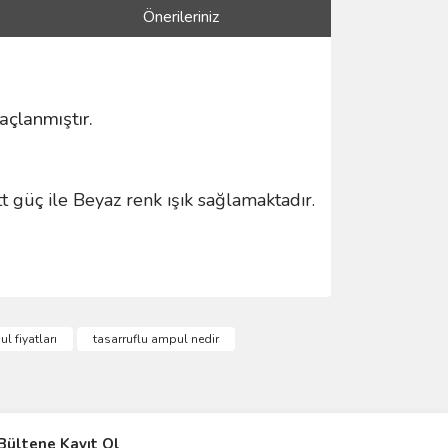
Önerileriniz
açlanmıştır.
ç ile Beyaz renk ışık sağlamaktadır.
ımıza iletebilirsiniz.
l fiyatları
tasarruflu ampul nedir
IVER & TRAFO
Bültene Kayıt Ol
ŞALT ÜRÜNLER
AYDINLATMA