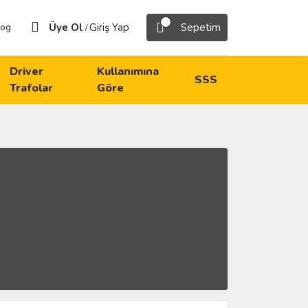
Üye Ol
Giriş Yap
Sepetim
log
/
Driver
Kullanımına
SSS
Trafolar
Göre