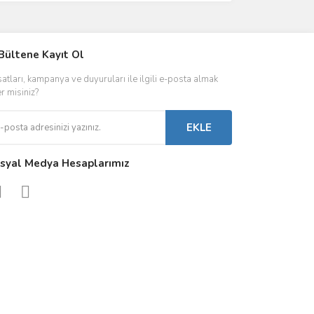
IVER & TRAFO
Bültene Kayıt Ol
ŞALT ÜRÜNLER
AYDINLATMA
satları, kampanya ve duyuruları ile ilgili e-posta almak
 Driverlar
Röleler
İç Mekan Ayd
er misiniz?
folar
Kontaktörler
Dış Mekan Ay
EKLE
Sigorta & Otomatlar
Aydınlatma A
syal Medya Hesaplarımız