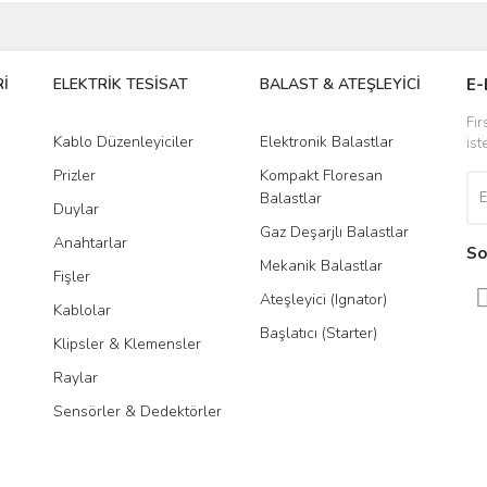
İ
ELEKTRİK TESİSAT
BALAST & ATEŞLEYİCİ
DR
E-
Fır
Kablo Düzenleyiciler
Elektronik Balastlar
Led
ist
Prizler
Kompakt Floresan
Tra
Balastlar
Duylar
Gaz Deşarjlı Balastlar
Anahtarlar
So
Mekanik Balastlar
Fişler
Ateşleyici (Ignator)
Kablolar
Başlatıcı (Starter)
Klipsler & Klemensler
Raylar
Sensörler & Dedektörler