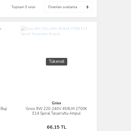
Toplam 5 ürün
Tükendi
Grixx
Buji
Grixx 9W 220-240V 459LM 2700K
İncele
E14 Spiral Tasarruflu Ampul
Stokta Yok
66,15 TL