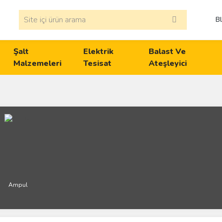
B
Şalt
Elektrik
Balast Ve
Malzemeleri
Tesisat
Ateşleyici
Ampul