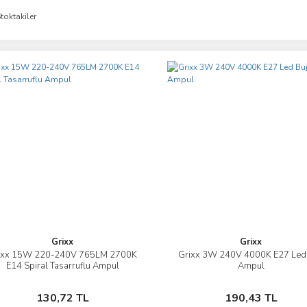
toktakiler
Grixx
Grixx
ixx 15W 220-240V 765LM 2700K
Grixx 3W 240V 4000K E27 Led 
İncele
İncele
E14 Spiral Tasarruflu Ampul
Ampul
Sepete Ekle
Sepete Ekle
130,72 TL
190,43 TL