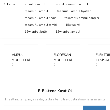
Bu ürünün fiyat bilgisi, resim, ürün açıklamalarında ve diğer
Etiketler :
spiral tasarruflu
spiral tasarruflu ampul
konularda yetersiz gördüğünüz noktaları öneri formunu kullanarak
Bu ürüne ilk yorumu siz yapın!
tasarruflu ampul
tasarruflu ampul fiyatları
tarafımıza iletebilirsiniz.
Görüş ve önerileriniz için teşekkür ederiz.
tasarruflu ampul nedir
tasarruflu ampul hangisi
tasarruflu ampul tamiri
15w spiral
Yorum Yaz
Ürün resmi kalitesiz, bozuk veya görüntülenemiyor.
15w spiral bulb
15w spiral ampul
Ürün açıklamasında eksik bilgiler bulunuyor.
Ürün bilgilerinde hatalar bulunuyor.
Ürün fiyatı diğer sitelerden daha pahalı.
AMPUL
FLORESAN
ELEKTRİ
Bu ürüne benzer farklı alternatifler olmalı.
MODELLERİ
MODELLERİ
TESİSAT
Gönder
E-Bültene Kayıt Ol
Fırsatları, kampanya ve duyuruları ile ilgili e-posta almak ister misiniz?