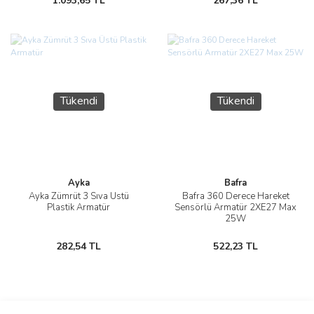
1.093,65 TL
267,36 TL
Tükendi
Tükendi
Ayka
Bafra
Ayka Zümrüt 3 Sıva Üstü
Bafra 360 Derece Hareket
Plastik Armatür
Sensörlü Armatür 2XE27 Max
25W
282,54 TL
522,23 TL