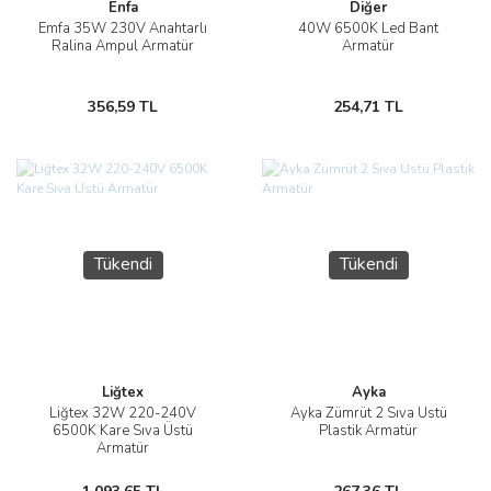
Enfa
Diğer
Emfa 35W 230V Anahtarlı
40W 6500K Led Bant
Ralina Ampul Armatür
Armatür
356,59 TL
254,71 TL
Tükendi
Tükendi
Liğtex
Ayka
Liğtex 32W 220-240V
Ayka Zümrüt 2 Sıva Üstü
6500K Kare Sıva Üstü
Plastik Armatür
Armatür