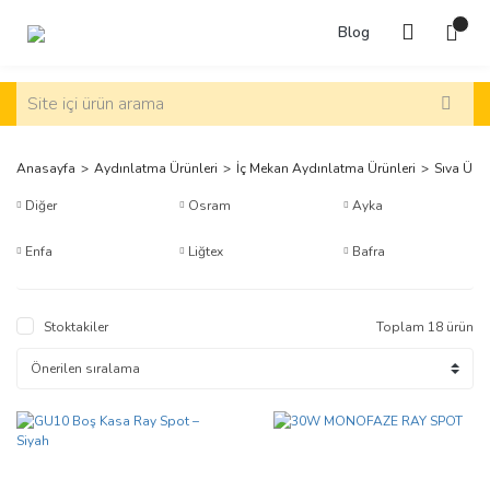
Blog
Anasayfa
Aydınlatma Ürünleri
İç Mekan Aydınlatma Ürünleri
Sıva Üst
Diğer
Osram
Ayka
Enfa
Liğtex
Bafra
Stoktakiler
Toplam 18 ürün