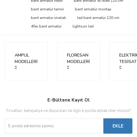
Bu ürüne ilk yorumu siz yapın!
bant armatür nedir
bant armatür 40 watt 120 cm
tarafımıza iletebilirsiniz.
Görüş ve önerileriniz için teşekkür ederiz.
bant armatür tamiri
bant armatür montajı
bant armatür imalatı
led bant armatür 120 cm
Yorum Yaz
Ürün resmi kalitesiz, bozuk veya görüntülenemiyor.
40w bant armatür
lightson led
Ürün açıklamasında eksik bilgiler bulunuyor.
Ürün bilgilerinde hatalar bulunuyor.
Ürün fiyatı diğer sitelerden daha pahalı.
AMPUL
FLORESAN
ELEKTRİ
Bu ürüne benzer farklı alternatifler olmalı.
MODELLERİ
MODELLERİ
TESİSAT
Gönder
E-Bültene Kayıt Ol
Fırsatları, kampanya ve duyuruları ile ilgili e-posta almak ister misiniz?
EKLE