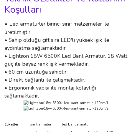
Koşulları
• Led armatürler birinci sınıf malzemeler ile
üretilmiştir.
• Sahip olduğu çift sıra LED'li yüksek ışık ile
aydınlatma sağlamaktadır.
• Lightson 18W 6500K Led Bant Armatür, 18 Watt
güç ile beyaz renk ışık vermektedir.
• 60 cm uzunluğa sahiptir.
• Direkt bağlantı ile çalışmaktadır.
• Ergonomik yapısı ile montaj kolaylığı
sağlamaktadır.
Bu ürünün fiyat bilgisi, resim, ürün açıklamalarında ve diğer
Etiketler :
bant armatür
led bant armatür
konularda yetersiz gördüğünüz noktaları öneri formunu kullanarak