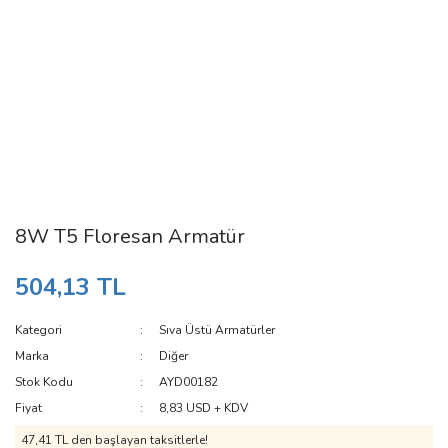
8W T5 Floresan Armatür
504,13 TL
Kategori
Sıva Üstü Armatürler
Marka
Diğer
Stok Kodu
AYD00182
Fiyat
8,83 USD + KDV
47,41 TL den başlayan taksitlerle!