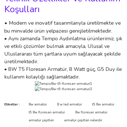
Koşulları
• Modern ve inovatif tasarımlarıyla üretilmekte ve
bu minvalde ürün yelpazesi genişletilmektedir.
• Aynı zamanda Tempo Aydınlatma ürünlerimiz, şık
ve etkili çözümler bulmak amacıyla, Ulusal ve
Uluslararası tüm şartlara uyum sağlayacak şekilde
üretilmektedir.
• 8W T5 Floresan Armatür, 8 Watt güç, G5 Duy ile
kullanım kolaylığı sağlamaktadır.
Bu ürünün fiyat bilgisi, resim, ürün açıklamalarında ve diğer
Etiketler :
8w armatür
8 w led armatür
t5 8w armatür
konularda yetersiz gördüğünüz noktaları öneri formunu kullanarak
Bu ürüne ilk yorumu siz yapın!
t5 8w floresan armatür
8w floresan armatür
tarafımıza iletebilirsiniz.
Görüş ve önerileriniz için teşekkür ederiz.
armatür çeşitleri
armatür çeşitleri nelerdir