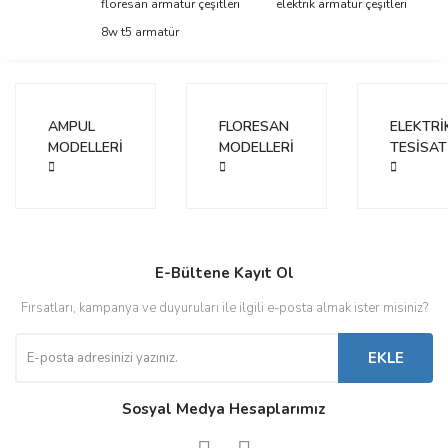
floresan armatür çeşitleri
elektrik armatür çeşitleri
Yorum Yaz
Ürün resmi kalitesiz, bozuk veya görüntülenemiyor.
8w t5 armatür
Ürün açıklamasında eksik bilgiler bulunuyor.
Ürün bilgilerinde hatalar bulunuyor.
Ürün fiyatı diğer sitelerden daha pahalı.
AMPUL
FLORESAN
ELEKTRİ
Bu ürüne benzer farklı alternatifler olmalı.
MODELLERİ
MODELLERİ
TESİSAT
Gönder
E-Bültene Kayıt Ol
Fırsatları, kampanya ve duyuruları ile ilgili e-posta almak ister misiniz?
EKLE
Sosyal Medya Hesaplarımız