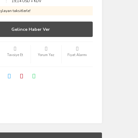
19,14 USD + KDV
layan taksitlerle!
Gelince Haber Ver
Tavsiye Et
Yorum Yaz
Fiyat Alarmı