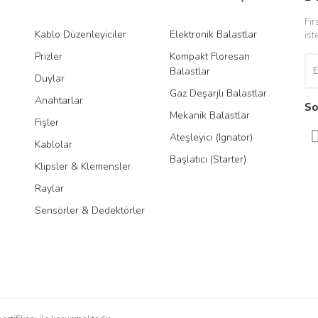
Fır
Kablo Düzenleyiciler
Elektronik Balastlar
Led
ist
Prizler
Kompakt Floresan
Tra
Balastlar
Duylar
Gaz Deşarjlı Balastlar
Anahtarlar
So
Mekanik Balastlar
Fişler
Gönder
Ateşleyici (Ignator)
Kablolar
Başlatıcı (Starter)
Klipsler & Klemensler
Raylar
Sensörler & Dedektörler