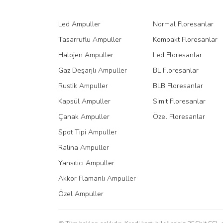
Ürün fiyatı diğer sitelerden daha pahalı.
Led Ampuller
Normal Floresanlar
Bu ürüne benzer farklı alternatifler olmalı.
Tasarruflu Ampuller
Kompakt Floresanlar
Halojen Ampuller
Led Floresanlar
Gaz Deşarjlı Ampuller
BL Floresanlar
Rustik Ampuller
BLB Floresanlar
Kapsül Ampuller
Simit Floresanlar
Çanak Ampuller
Özel Floresanlar
Spot Tipi Ampuller
Ralina Ampuller
Yansıtıcı Ampuller
Akkor Flamanlı Ampuller
Özel Ampuller