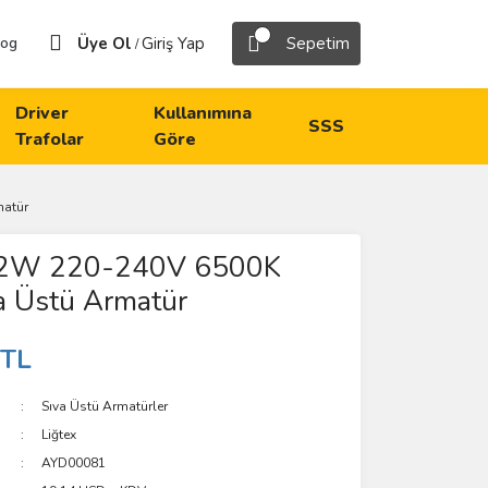
Üye Ol
Giriş Yap
Sepetim
log
/
Driver
Kullanımına
SSS
Trafolar
Göre
matür
32W 220-240V 6500K
a Üstü Armatür
 TL
Sıva Üstü Armatürler
Liğtex
AYD00081