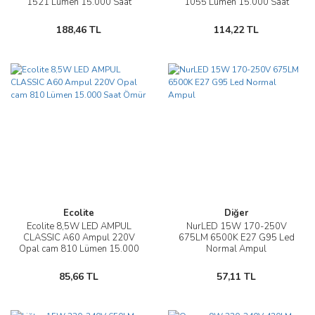
1521 Lümen 15.000 Saat
1055 Lümen 15.000 Saat
Ömür
Ömür
188,46 TL
114,22 TL
Ecolite
Diğer
Ecolite 8,5W LED AMPUL
NurLED 15W 170-250V
CLASSIC A60 Ampul 220V
675LM 6500K E27 G95 Led
Opal cam 810 Lümen 15.000
Normal Ampul
Saat Ömür
85,66 TL
57,11 TL