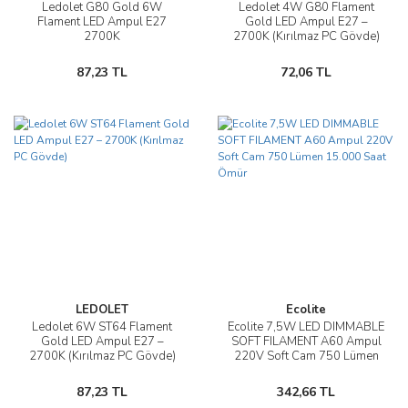
Ledolet G80 Gold 6W
Ledolet 4W G80 Flament
Flament LED Ampul E27
Gold LED Ampul E27 –
2700K
2700K (Kırılmaz PC Gövde)
87,23 TL
72,06 TL
LEDOLET
Ecolite
Ledolet 6W ST64 Flament
Ecolite 7,5W LED DIMMABLE
Gold LED Ampul E27 –
SOFT FILAMENT A60 Ampul
2700K (Kırılmaz PC Gövde)
220V Soft Cam 750 Lümen
15.000 Saat Ömür
87,23 TL
342,66 TL