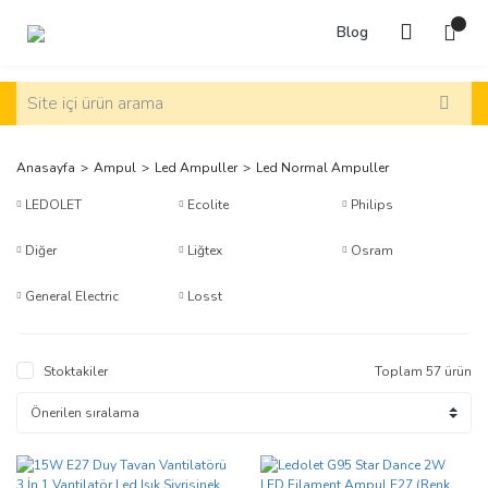
Blog
Anasayfa
Ampul
Led Ampuller
Led Normal Ampuller
LEDOLET
Ecolite
Philips
Diğer
Liğtex
Osram
General Electric
Losst
Stoktakiler
Toplam 57 ürün