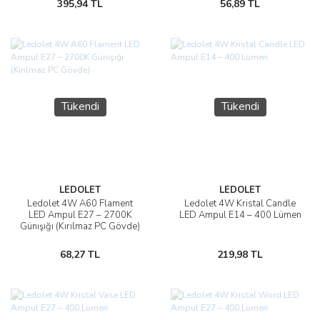
395,94 TL
56,89 TL
Tükendi
Tükendi
LEDOLET
LEDOLET
Ledolet 4W A60 Flament
Ledolet 4W Kristal Candle
LED Ampul E27 – 2700K
LED Ampul E14 – 400 Lümen
Günışığı (Kırılmaz PC Gövde)
68,27 TL
219,98 TL