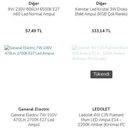
Diğer
Diğer
9W 230V 806LM 6500K E27
Kenstar Led Kristal 3W Disko
A60 Led Normal Ampul
Efekt Ampul (RGB Çok Renkli)
57,49 TL
333,14 TL
Tükendi
General Electric
LEDOLET
General Electric 7W 100V
Ledolet 4W C35 Flament
470Lm 2700K E27 Led
Mum LED Ampul E14 –
Ampul
2200K Amber (Kırılmaz PC
Gövde)