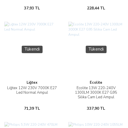
37,93 TL
228,44 TL
Tükendi
Tükendi
Liğtex
Ecolite
Liğtex 12W 230V 7000K E27
Ecolite 13W 220-240V
Led Normal Ampul
1300LM 3000K E27 G95
Silika Cam Led Ampul
71,39 TL
337,90 TL