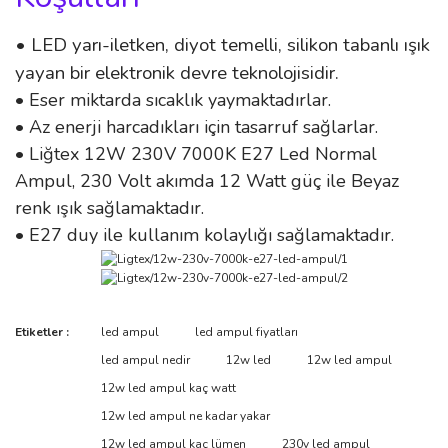
• LED yarı-iletken, diyot temelli, silikon tabanlı ışık
yayan bir elektronik devre teknolojisidir.
• Eser miktarda sıcaklık yaymaktadırlar.
• Az enerji harcadıkları için tasarruf sağlarlar.
• Liğtex 12W 230V 7000K E27 Led Normal
Ampul, 230 Volt akımda 12 Watt güç ile Beyaz
renk ışık sağlamaktadır.
• E27 duy ile kullanım kolaylığı sağlamaktadır.
Bu ürünün fiyat bilgisi, resim, ürün açıklamalarında ve diğer
Etiketler :
led ampul
led ampul fiyatları
konularda yetersiz gördüğünüz noktaları öneri formunu kullanarak
Bu ürüne ilk yorumu siz yapın!
led ampul nedir
12w led
12w led ampul
tarafımıza iletebilirsiniz.
Görüş ve önerileriniz için teşekkür ederiz.
12w led ampul kaç watt
12w led ampul ne kadar yakar
Yorum Yaz
Ürün resmi kalitesiz, bozuk veya görüntülenemiyor.
12w led ampul kaç lümen
230v led ampul