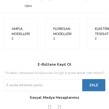
Ürün açıklamasında eksik bilgiler bulunuyor.
liğtex
Ürün bilgilerinde hatalar bulunuyor.
Ürün fiyatı diğer sitelerden daha pahalı.
Bu ürüne benzer farklı alternatifler olmalı.
AMPUL
FLORESAN
ELEKTRİ
MODELLERİ
MODELLERİ
TESİSAT
Gönder
E-Bültene Kayıt Ol
Fırsatları, kampanya ve duyuruları ile ilgili e-posta almak ister misiniz?
EKLE
Sosyal Medya Hesaplarımız