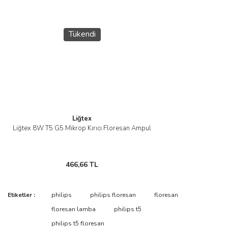
Tükendi
Liğtex
Liğtex 8W T5 G5 Mikrop Kırıcı Floresan Ampul
466,66 TL
Etiketler :
philips
philips floresan
floresan
floresan lamba
philips t5
philips t5 floresan