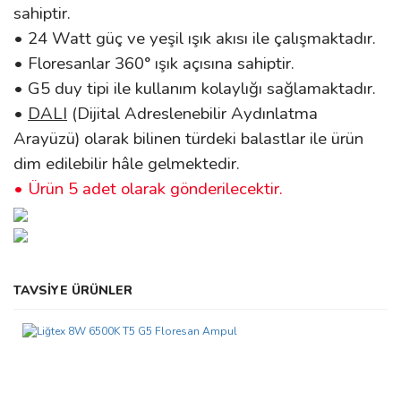
sahiptir.
• 24 Watt güç ve yeşil ışık akısı ile çalışmaktadır.
• Floresanlar 360° ışık açısına sahiptir.
• G5 duy tipi ile kullanım kolaylığı sağlamaktadır.
•
DALI
(Dijital Adreslenebilir Aydınlatma
Arayüzü) olarak bilinen türdeki balastlar ile ürün
dim edilebilir hâle gelmektedir.
• Ürün 5 adet olarak gönderilecektir.
Bu ürünün fiyat bilgisi, resim, ürün açıklamalarında ve diğer
TAVSİYE ÜRÜNLER
konularda yetersiz gördüğünüz noktaları öneri formunu kullanarak
Bu ürüne ilk yorumu siz yapın!
tarafımıza iletebilirsiniz.
Görüş ve önerileriniz için teşekkür ederiz.
Yorum Yaz
Ürün resmi kalitesiz, bozuk veya görüntülenemiyor.