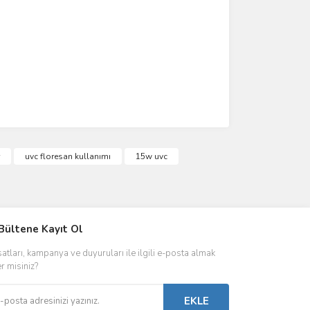
uvc floresan kullanımı
15w uvc
IVER & TRAFO
Bültene Kayıt Ol
ŞALT ÜRÜNLER
AYDINLATMA
satları, kampanya ve duyuruları ile ilgili e-posta almak
 Driverlar
Röleler
İç Mekan Ayd
er misiniz?
folar
Kontaktörler
Dış Mekan Ay
EKLE
Sigorta & Otomatlar
Aydınlatma A