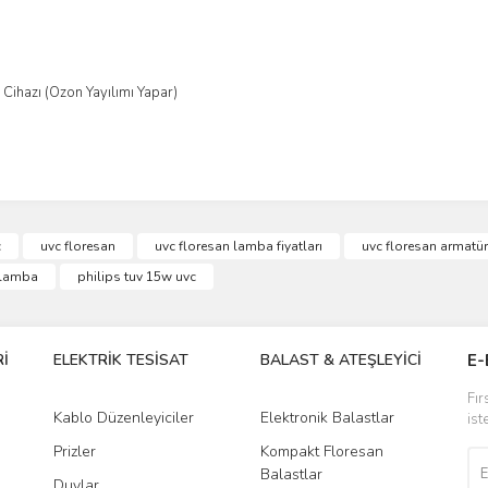
ihazı (Ozon Yayılımı Yapar)
c
uvc floresan
uvc floresan lamba fiyatları
uvc floresan armatür
 lamba
philips tuv 15w uvc
İ
ELEKTRİK TESİSAT
BALAST & ATEŞLEYİCİ
DR
E-
Fır
Kablo Düzenleyiciler
Elektronik Balastlar
Led
ist
Prizler
Kompakt Floresan
Tra
Balastlar
Duylar