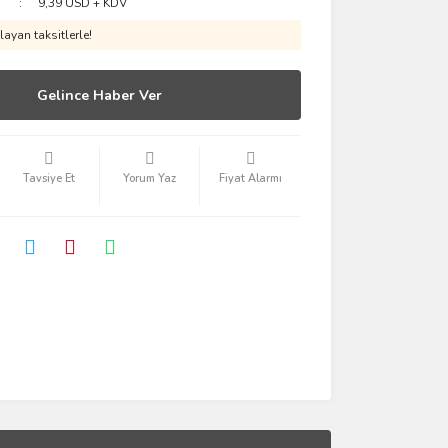
9,39 USD + KDV
ayan taksitlerle!
Gelince Haber Ver
Tavsiye Et
Yorum Yaz
Fiyat Alarmı