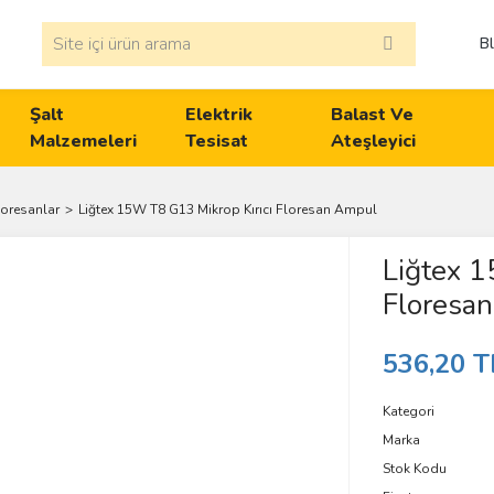
B
Şalt
Elektrik
Balast Ve
Malzemeleri
Tesisat
Ateşleyici
loresanlar
Liğtex 15W T8 G13 Mikrop Kırıcı Floresan Ampul
Liğtex 1
Floresa
536,20 T
Kategori
Marka
Stok Kodu