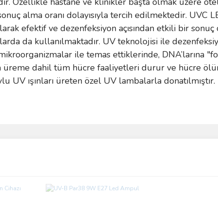
dır. Özellikle hastane ve klinikler başta olmak üzere ote
onuç alma oranı dolayısıyla tercih edilmektedir. UVC L
larak efektif ve dezenfeksiyon açısından etkili bir sonuç 
nlarda da kullanılmaktadır. UV teknolojisi ile dezenfe
ar mikroorganizmalar ile temas ettiklerinde, DNA’larına "
ın üreme dahil tüm hücre faaliyetleri durur ve hücre öl
ylu UV ışınları üreten özel UV lambalarla donatılmıştır.
ve diğer konularda yetersiz gördüğünüz noktaları öneri formunu kullanarak taraf
Bu ürüne ilk yorumu siz yapın!
r.
Yorum Yaz