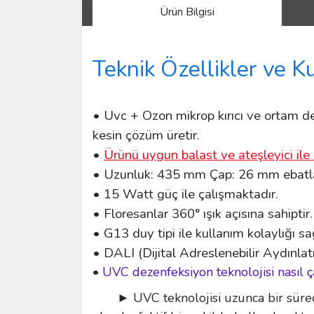
Ürün Bilgisi
Teknik Özellikler ve K
• Uvc + Ozon mikrop kırıcı ve ortam dez
kesin çözüm üretir.
•
Ürünü uygun balast ve ateşleyici ile 
• Uzunluk: 435 mm Çap: 26 mm ebatlar
• 15 Watt güç ile çalışmaktadır.
• Floresanlar 360° ışık açısına sahiptir.
• G13 duy tipi ile kullanım kolaylığı s
• DALI (Dijital Adreslenebilir Aydınlat
•
UVC dezenfeksiyon teknolojisi nasıl ç
► UVC teknolojisi uzunca bir süredir