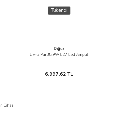
Tükendi
Gönder
Diğer
UV-B Par38 9W E27 Led Ampul
İncele
Stokta Yok
6.997,62 TL
n Cihazı