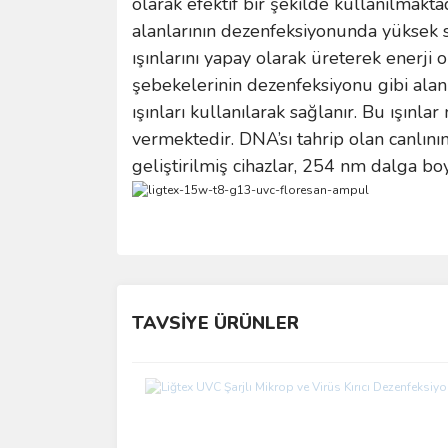
olarak efektif bir şekilde kullanılmakta
alanlarının dezenfeksiyonunda yüksek s
ışınlarını yapay olarak üreterek enerji o
şebekelerinin dezenfeksiyonu gibi ala
ışınları kullanılarak sağlanır. Bu ışınl
vermektedir. DNA’sı tahrip olan canlın
geliştirilmiş cihazlar, 254 nm dalga bo
Bu ürünün fiyat bilgisi, resim, ürün açıklamalarında 
Görüş ve önerileriniz için teşekkür ederiz.
TAVSİYE ÜRÜNLER
Ürün resmi kalitesiz, bozuk veya görüntülenemiyo
Ürün açıklamasında eksik bilgiler bulunuyor.
Ürün bilgilerinde hatalar bulunuyor.
Ürün fiyatı diğer sitelerden daha pahalı.