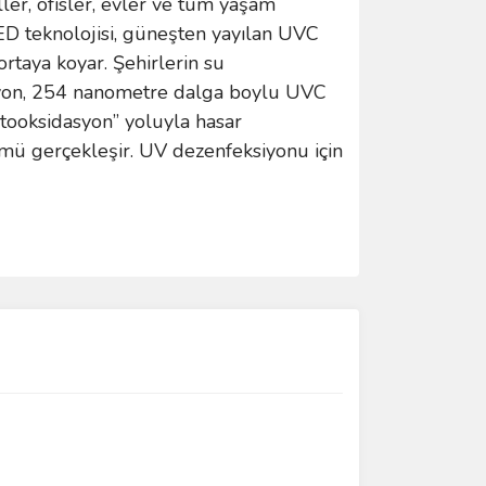
ller, ofisler, evler ve tüm yaşam
ED teknolojisi, güneşten yayılan UVC
ortaya koyar. Şehirlerin su
ksiyon, 254 nanometre dalga boylu UVC
fotooksidasyon” yoluyla hasar
ümü gerçekleşir. UV dezenfeksiyonu için
ımıza iletebilirsiniz.