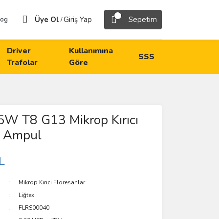
Üye Ol
Giriş Yap
Sepetim
log
/
Driver
Kullanımına
SSS
Trafolar
Göre
5W T8 G13 Mikrop Kırıcı
n Ampul
L
Mikrop Kırıcı Floresanlar
Liğtex
FLRS00040