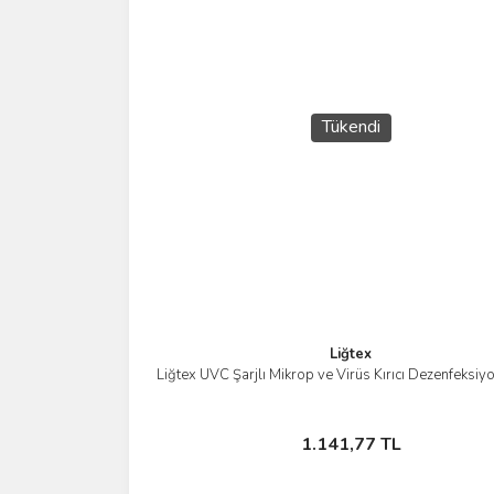
Bu ürüne benzer farklı alternatifler olmalı.
Tükendi
Liğtex
Liğtex UVC Şarjlı Mikrop ve Virüs Kırıcı Dezenfeksiyo
İncele
Stokta Yok
1.141,77 TL