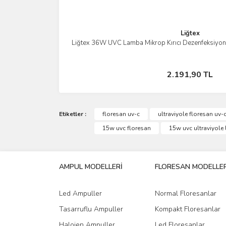
Liğtex
Liğtex 36W UVC Lamba Mikrop Kırıcı Dezenfeksiyon C
İncele
Stokta Yok
2.191,90 TL
Etiketler :
floresan uv-c
ultraviyole floresan uv-
15w uvc floresan
15w uvc ultraviyole
AMPUL MODELLERİ
FLORESAN MODELLER
Led Ampuller
Normal Floresanlar
Tasarruflu Ampuller
Kompakt Floresanlar
Halojen Ampuller
Led Floresanlar