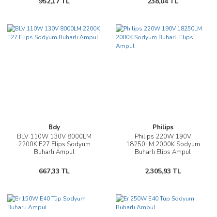
952,17 TL
238,04 TL
Bdy
Philips
BLV 110W 130V 8000LM
Philips 220W 190V
2200K E27 Elips Sodyum
18250LM 2000K Sodyum
Buharlı Ampul
Buharlı Elips Ampul
667,33 TL
2.305,93 TL