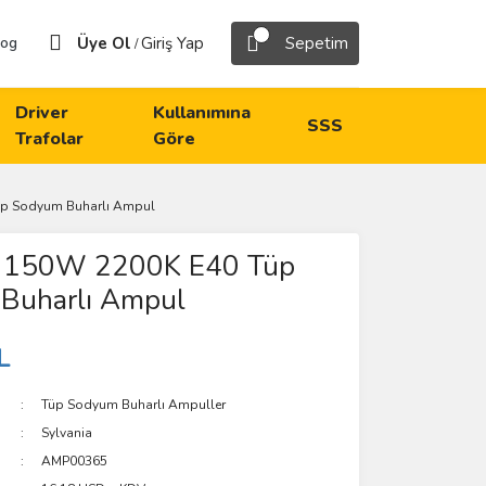
Üye Ol
Giriş Yap
Sepetim
log
/
Driver
Kullanımına
SSS
Trafolar
Göre
üp Sodyum Buharlı Ampul
a 150W 2200K E40 Tüp
Buharlı Ampul
L
Tüp Sodyum Buharlı Ampuller
Sylvania
AMP00365