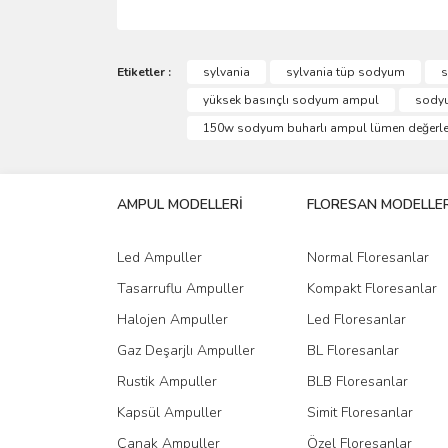
Bu ürünün fiyat bilgisi, resim, ürün açıklamalarında 
Görüş ve önerileriniz için teşekkür ederiz.
Etiketler :
sylvania
sylvania tüp sodyum
s
yüksek basınçlı sodyum ampul
sodyu
Ürün resmi kalitesiz, bozuk veya görüntülenemiyo
150w sodyum buharlı ampul lümen değerle
Ürün açıklamasında eksik bilgiler bulunuyor.
Ürün bilgilerinde hatalar bulunuyor.
AMPUL MODELLERİ
FLORESAN MODELLER
Ürün fiyatı diğer sitelerden daha pahalı.
Bu ürüne benzer farklı alternatifler olmalı.
Led Ampuller
Normal Floresanlar
Tasarruflu Ampuller
Kompakt Floresanlar
Halojen Ampuller
Led Floresanlar
Gaz Deşarjlı Ampuller
BL Floresanlar
Rustik Ampuller
BLB Floresanlar
Kapsül Ampuller
Simit Floresanlar
Çanak Ampuller
Özel Floresanlar