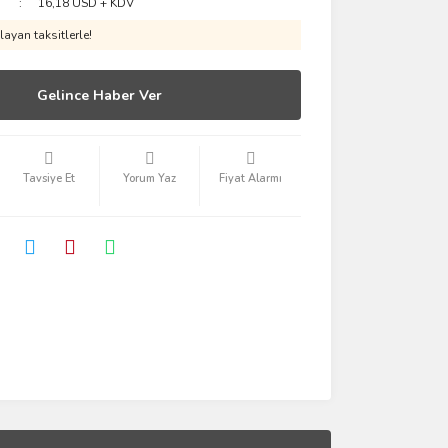
16,18 USD + KDV
ayan taksitlerle!
Gelince Haber Ver
Tavsiye Et
Yorum Yaz
Fiyat Alarmı