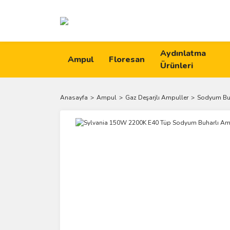
Aydınlatma
Ampul
Floresan
Ürünleri
Anasayfa
Ampul
Gaz Deşarjlı Ampuller
Sodyum Buh