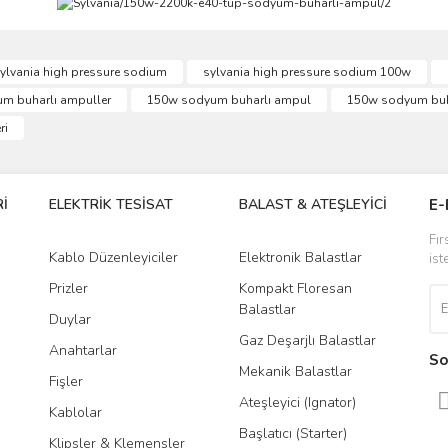
ve diğer konularda yetersiz gördüğünüz noktaları öneri formunu kullanarak taraf
ylvania high pressure sodium
sylvania high pressure sodium 100w
Bu ürüne ilk yorumu siz yapın!
m buharlı ampuller
150w sodyum buharlı ampul
150w sodyum buha
r.
ri
Yorum Yaz
İ
ELEKTRİK TESİSAT
BALAST & ATEŞLEYİCİ
DR
E-
Fır
Kablo Düzenleyiciler
Elektronik Balastlar
Led
ist
Prizler
Kompakt Floresan
Tra
Balastlar
Duylar
Gaz Deşarjlı Balastlar
Anahtarlar
So
Gönder
Mekanik Balastlar
Fişler
Ateşleyici (Ignator)
Kablolar
Başlatıcı (Starter)
Klipsler & Klemensler