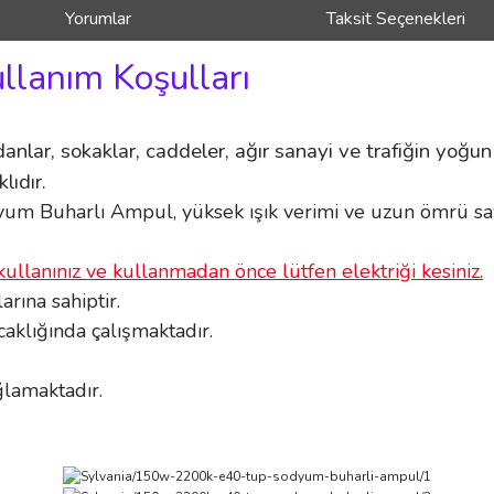
Yorumlar
Taksit Seçenekleri
ullanım Koşulları
anlar, sokaklar, caddeler, ağır sanayi ve trafiğin yoğu
lıdır.
m Buharlı Ampul, yüksek ışık verimi ve uzun ömrü sa
kullanınız ve kullanmadan önce lütfen elektriği kesiniz.
rına sahiptir.
aklığında çalışmaktadır.
ğlamaktadır.