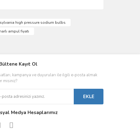
ımıza iletebilirsiniz.
sylvania high pressure sodium bulbs
rlı ampul fiyatı
IVER & TRAFO
Bültene Kayıt Ol
ŞALT ÜRÜNLER
AYDINLATMA
satları, kampanya ve duyuruları ile ilgili e-posta almak
 Driverlar
Röleler
İç Mekan Ayd
er misiniz?
folar
Kontaktörler
Dış Mekan Ay
EKLE
Sigorta & Otomatlar
Aydınlatma A
syal Medya Hesaplarımız