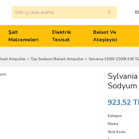
B
Şalt
Elektrik
Balast Ve
Malzemeleri
Tesisat
Ateşleyici
arlı Ampuller
Tüp Sodyum Buharlı Ampuller
Sylvania 150W 2200K E40 T
Sylvani
Sodyum 
923,52 T
Kategori
Marka
Stok Kodu