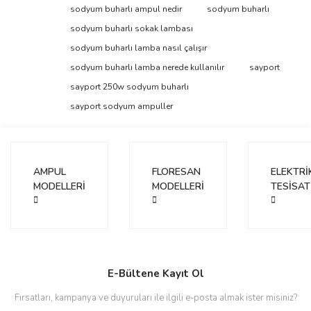
Görüş ve önerileriniz için teşekkür ederiz.
sodyum buharlı ampul nedir
sodyum buharlı
sodyum buharlı sokak lambası
Yorum Yaz
Ürün resmi kalitesiz, bozuk veya görüntülenemiyor.
sodyum buharlı lamba nasıl çalışır
Ürün açıklamasında eksik bilgiler bulunuyor.
sodyum buharlı lamba nerede kullanılır
sayport
Ürün bilgilerinde hatalar bulunuyor.
sayport 250w sodyum buharlı
Ürün fiyatı diğer sitelerden daha pahalı.
sayport sodyum ampuller
Bu ürüne benzer farklı alternatifler olmalı.
AMPUL
FLORESAN
ELEKTRİ
MODELLERİ
MODELLERİ
TESİSAT
Gönder
E-Bültene Kayıt Ol
Fırsatları, kampanya ve duyuruları ile ilgili e-posta almak ister misiniz?