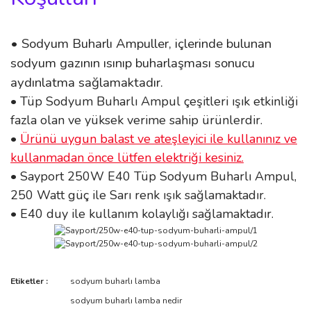
• Sodyum Buharlı Ampuller, içlerinde bulunan
sodyum gazının ısınıp buharlaşması sonucu
aydınlatma sağlamaktadır.
• Tüp Sodyum Buharlı Ampul çeşitleri ışık etkinliği
fazla olan ve yüksek verime sahip ürünlerdir.
•
Ürünü uygun balast ve ateşleyici ile kullanınız ve
kullanmadan önce lütfen elektriği kesiniz.
• Sayport 250W E40 Tüp Sodyum Buharlı Ampul,
250 Watt güç ile Sarı renk ışık sağlamaktadır.
• E40 duy ile kullanım kolaylığı sağlamaktadır.
Bu ürünün fiyat bilgisi, resim, ürün açıklamalarında ve diğer
Etiketler :
sodyum buharlı lamba
konularda yetersiz gördüğünüz noktaları öneri formunu kullanarak
Bu ürüne ilk yorumu siz yapın!
sodyum buharlı lamba nedir
tarafımıza iletebilirsiniz.