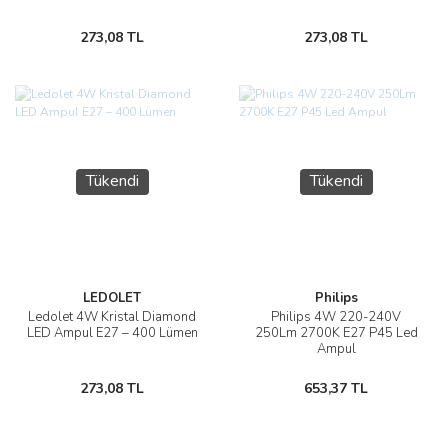
273,08 TL
273,08 TL
Tükendi
Tükendi
LEDOLET
Philips
Ledolet 4W Kristal Diamond
Philips 4W 220-240V
LED Ampul E27 – 400 Lümen
250Lm 2700K E27 P45 Led
Ampul
273,08 TL
653,37 TL