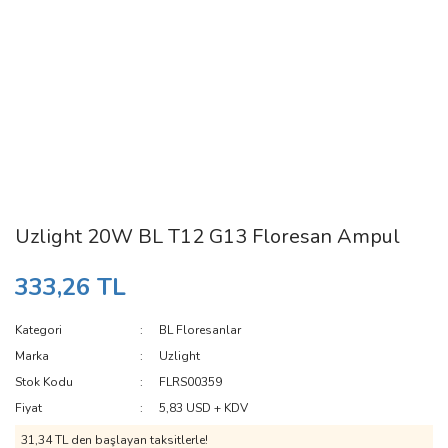
Uzlight 20W BL T12 G13 Floresan Ampul
333,26 TL
Kategori
BL Floresanlar
Marka
Uzlight
Stok Kodu
FLRS00359
Fiyat
5,83 USD + KDV
31,34 TL den başlayan taksitlerle!