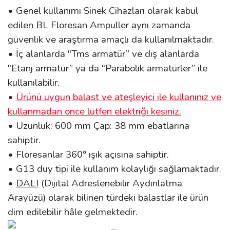
•
Genel kullanımı Sinek Cihazları olarak kabul
edilen BL Floresan Ampuller aynı zamanda
güvenlik ve araştırma amaçlı da kullanılmaktadır.
• İç alanlarda "Tms armatür” ve dış alanlarda
"Etanj armatür” ya da "Parabolik armatürler” ile
kullanılabilir.
•
Ürünü uygun balast ve ateşleyici ile kullanınız ve
kullanmadan önce lütfen elektriği kesiniz.
• Uzunluk: 600
mm Çap: 38 mm ebatlarına
sahiptir.
• Floresanlar 360° ışık açısına sahiptir.
• G13 duy tipi ile kullanım kolaylığı sağlamaktadır.
•
DALI
(Dijital Adreslenebilir Aydınlatma
Arayüzü) olarak bilinen türdeki balastlar ile ürün
dim edilebilir hâle gelmektedir.