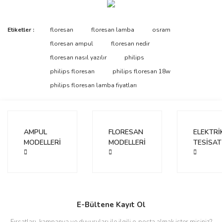
Bu ürünün fiyat bilgisi, resim, ürün açıklamalarında ve diğer
Etiketler :
floresan
floresan lamba
osram
konularda yetersiz gördüğünüz noktaları öneri formunu kullanarak
Bu ürüne ilk yorumu siz yapın!
floresan ampul
floresan nedir
tarafımıza iletebilirsiniz.
Görüş ve önerileriniz için teşekkür ederiz.
floresan nasıl yazılır
philips
philips floresan
philips floresan 18w
Yorum Yaz
Ürün resmi kalitesiz, bozuk veya görüntülenemiyor.
philips floresan lamba fiyatları
Ürün açıklamasında eksik bilgiler bulunuyor.
Ürün bilgilerinde hatalar bulunuyor.
Ürün fiyatı diğer sitelerden daha pahalı.
AMPUL
FLORESAN
ELEKTRİ
Bu ürüne benzer farklı alternatifler olmalı.
MODELLERİ
MODELLERİ
TESİSAT
Gönder
E-Bültene Kayıt Ol