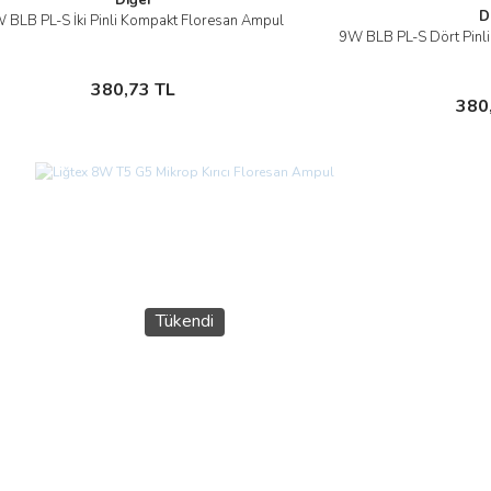
D
 BLB PL-S İki Pinli Kompakt Floresan Ampul
İncele
9W BLB PL-S Dört Pinl
Sepete Ekle
380,73 TL
Sep
380
Tükendi