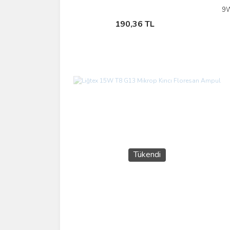
9W
Sepete Ekle
190,36 TL
Tükendi