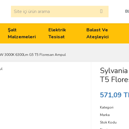
B
Şalt
Elektrik
Balast Ve
Malzemeleri
Tesisat
Ateşleyici
0W 3000K 6300Lm G5 T5 Floresan Ampul
Sylvani
T5 Flor
571,09 T
Kategori
Marka
Stok Kodu