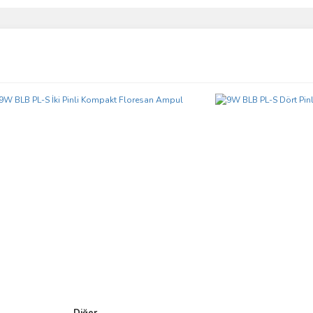
ve diğer konularda yetersiz gördüğünüz noktaları öneri formunu kullanarak taraf
Bu ürüne ilk yorumu siz yapın!
r.
Yorum Yaz
Gönder
Diğer