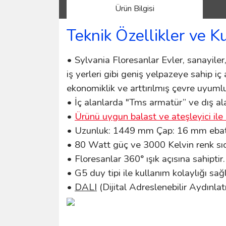
Ürün Bilgisi
Teknik Özellikler ve K
• Sylvania Floresanlar Evler, sanayiler, 
iş yerleri gibi geniş yelpazeye sahip iç
ekonomiklik ve arttırılmış çevre uyum
• İç alanlarda "Tms armatür” ve dış ala
•
Ürünü uygun balast ve ateşleyici ile 
• Uzunluk: 1449 mm Çap: 16 mm ebatla
• 80 Watt güç ve 3000 Kelvin renk sıca
• Floresanlar 360° ışık açısına sahiptir.
• G5 duy tipi ile kullanım kolaylığı sa
•
DALI
(Dijital Adreslenebilir Aydınlat