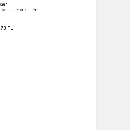
iğer
i Kompakt Floresan Ampul
İncele
ete Ekle
,73 TL