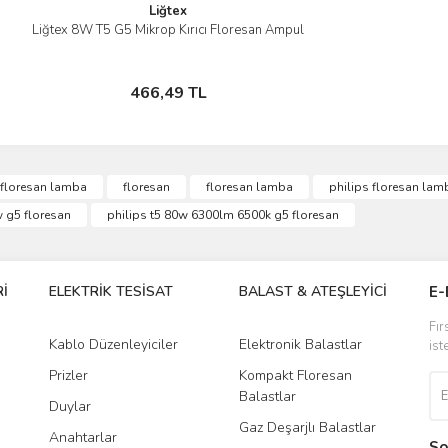
Liğtex
Liğtex 8W T5 G5 Mikrop Kırıcı Floresan Ampul
İncele
Stokta Yok
466,49 TL
 floresan lamba
floresan
floresan lamba
philips floresan lamb
w g5 floresan
philips t5 80w 6300lm 6500k g5 floresan
İ
ELEKTRİK TESİSAT
BALAST & ATEŞLEYİCİ
DR
E-
Fır
Kablo Düzenleyiciler
Elektronik Balastlar
Led
ist
Prizler
Kompakt Floresan
Tra
Balastlar
Duylar
Gaz Deşarjlı Balastlar
Anahtarlar
So