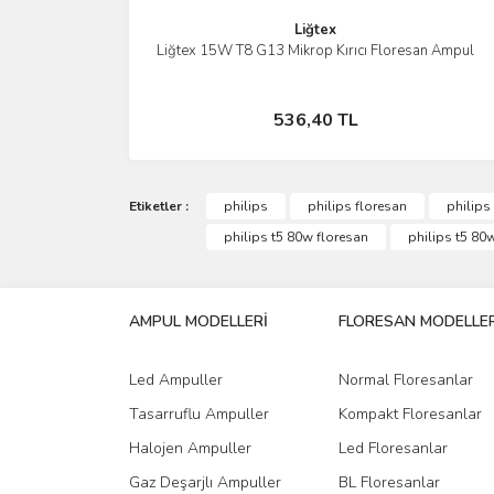
Liğtex
Liğtex 15W T8 G13 Mikrop Kırıcı Floresan Ampul
İncele
Stokta Yok
536,40 TL
Etiketler :
philips
philips floresan
philips
philips t5 80w floresan
philips t5 80
AMPUL MODELLERİ
FLORESAN MODELLER
Led Ampuller
Normal Floresanlar
Tasarruflu Ampuller
Kompakt Floresanlar
Halojen Ampuller
Led Floresanlar
Gaz Deşarjlı Ampuller
BL Floresanlar