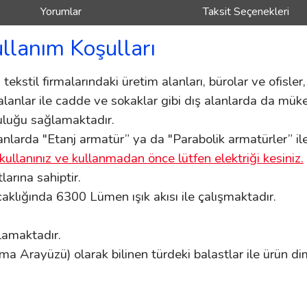
Yorumlar
Taksit Seçenekleri
ullanım Koşulları
tekstil firmalarındaki üretim alanları, bürolar ve ofisler, 
 alanlar ile cadde ve sokaklar gibi dış alanlarda da müke
luluğu sağlamaktadır.
nlarda "Etanj armatür” ya da "Parabolik armatürler” ile k
kullanınız ve kullanmadan önce lütfen elektriği kesiniz.
rına sahiptir.
klığında 6300 Lümen ışık akısı ile çalışmaktadır.
ğlamaktadır.
ma Arayüzü) olarak bilinen türdeki balastlar ile ürün di