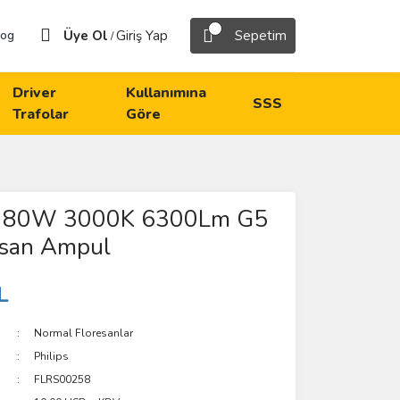
Üye Ol
Giriş Yap
Sepetim
log
/
Driver
Kullanımına
SSS
Trafolar
Göre
a 80W 3000K 6300Lm G5
esan Ampul
L
Normal Floresanlar
Philips
FLRS00258