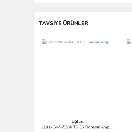
Bu ürünün fiyat bilgisi, resim, ürün açıklamalarında 
Görüş ve önerileriniz için teşekkür ederiz.
TAVSİYE ÜRÜNLER
Ürün resmi kalitesiz, bozuk veya görüntülenemiyo
Ürün açıklamasında eksik bilgiler bulunuyor.
Ürün bilgilerinde hatalar bulunuyor.
Ürün fiyatı diğer sitelerden daha pahalı.
Bu ürüne benzer farklı alternatifler olmalı.
Liğtex
Liğtex 8W 6500K T5 G5 Floresan Ampul
İncele