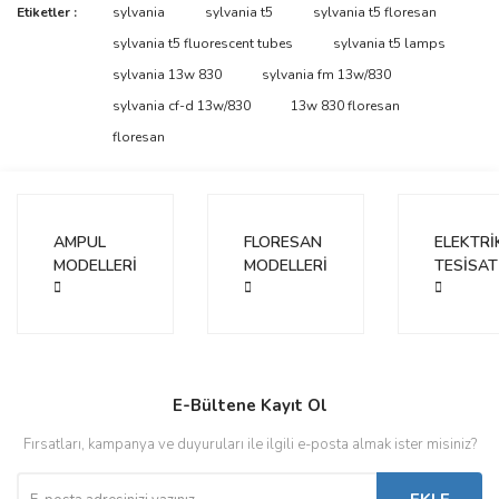
Etiketler :
sylvania
sylvania t5
sylvania t5 floresan
sylvania t5 fluorescent tubes
sylvania t5 lamps
sylvania 13w 830
sylvania fm 13w/830
sylvania cf-d 13w/830
13w 830 floresan
floresan
AMPUL
FLORESAN
ELEKTRİ
MODELLERİ
MODELLERİ
TESİSAT
E-Bültene Kayıt Ol
Fırsatları, kampanya ve duyuruları ile ilgili e-posta almak ister misiniz?