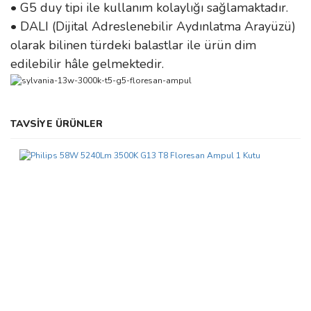
• G5 duy tipi ile kullanım kolaylığı sağlamaktadır.
• DALI (Dijital Adreslenebilir Aydınlatma Arayüzü)
olarak bilinen türdeki balastlar ile ürün dim
edilebilir hâle gelmektedir.
Bu ürünün fiyat bilgisi, resim, ürün açıklamalarında ve diğer
TAVSİYE ÜRÜNLER
konularda yetersiz gördüğünüz noktaları öneri formunu kullanarak
Bu ürüne ilk yorumu siz yapın!
tarafımıza iletebilirsiniz.
Görüş ve önerileriniz için teşekkür ederiz.
Yorum Yaz
Ürün resmi kalitesiz, bozuk veya görüntülenemiyor.
Ürün açıklamasında eksik bilgiler bulunuyor.
Ürün bilgilerinde hatalar bulunuyor.
Ürün fiyatı diğer sitelerden daha pahalı.
Bu ürüne benzer farklı alternatifler olmalı.