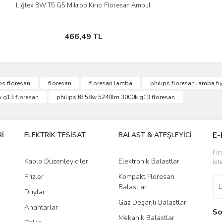
Liğtex 8W T5 G5 Mikrop Kırıcı Floresan Ampul
İncele
Stokta Yok
466,49 TL
ps floresan
floresan
floresan lamba
philips floresan lamba fiy
w g13 floresan
philips t8 58w 5240lm 3000k g13 floresan
İ
ELEKTRİK TESİSAT
BALAST & ATEŞLEYİCİ
DR
E-
Fır
Kablo Düzenleyiciler
Elektronik Balastlar
Led
ist
Prizler
Kompakt Floresan
Tra
Balastlar
Duylar
Gaz Deşarjlı Balastlar
Anahtarlar
So
Mekanik Balastlar