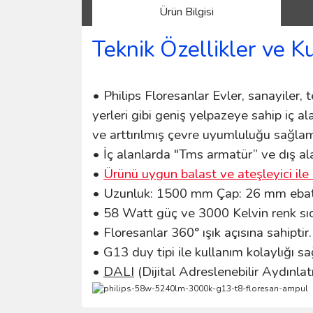
Ürün Bilgisi
Teknik Özellikler ve K
• Philips Floresanlar Evler, sanayiler, te
yerleri gibi geniş yelpazeye sahip iç a
ve arttırılmış çevre uyumluluğu sağlam
• İç alanlarda "Tms armatür” ve dış ala
•
Ürünü uygun balast ve ateşleyici ile 
• Uzunluk: 1500 mm Çap: 26 mm ebatla
• 58 Watt güç ve 3000 Kelvin renk sıca
• Floresanlar 360° ışık açısına sahiptir.
• G13 duy tipi ile kullanım kolaylığı s
•
DALI
(Dijital Adreslenebilir Aydınlat