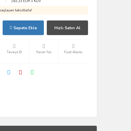
183,33 EUR + KDV
aşlayan taksitlerle!
Sepete Ekle
Hızlı Satın Al
Tavsiye Et
Yorum Yaz
Fiyat Alarmı