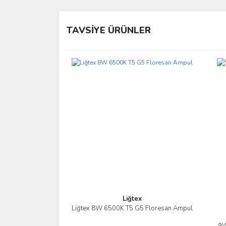
Bu ürünün fiyat bilgisi, resim, ürün açıklamalarında 
Görüş ve önerileriniz için teşekkür ederiz.
TAVSİYE ÜRÜNLER
Ürün resmi kalitesiz, bozuk veya görüntülenemiyo
Ürün açıklamasında eksik bilgiler bulunuyor.
Ürün bilgilerinde hatalar bulunuyor.
Ürün fiyatı diğer sitelerden daha pahalı.
Bu ürüne benzer farklı alternatifler olmalı.
Liğtex
Liğtex 8W 6500K T5 G5 Floresan Ampul
İncele
9W