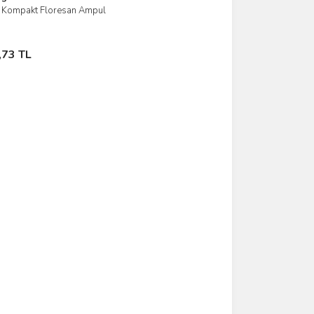
i Kompakt Floresan Ampul
İncele
ete Ekle
,73 TL