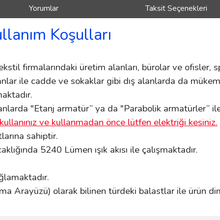
Yorumlar
Taksit Seçenekleri
ullanım Koşulları
kstil firmalarındaki üretim alanları, bürolar ve ofisler, sp
lanlar ile cadde ve sokaklar gibi dış alanlarda da mükemm
aktadır.
nlarda "Etanj armatür” ya da "Parabolik armatürler” ile k
kullanınız ve kullanmadan önce lütfen elektriği kesiniz.
rına sahiptir.
klığında 5240 Lümen ışık akısı ile çalışmaktadır.
ağlamaktadır.
ma Arayüzü) olarak bilinen türdeki balastlar ile ürün di