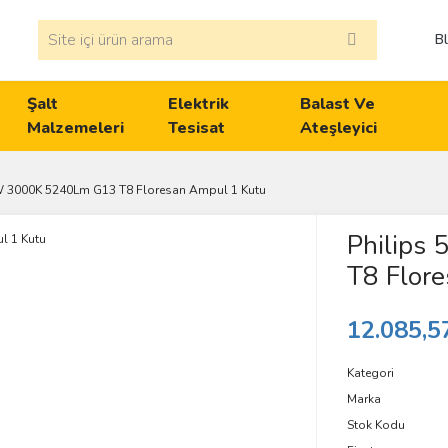
B
Şalt
Elektrik
Balast Ve
Malzemeleri
Tesisat
Ateşleyici
W 3000K 5240Lm G13 T8 Floresan Ampul 1 Kutu
Philips
T8 Flor
12.085,5
Kategori
Marka
Stok Kodu