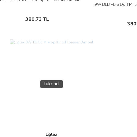
İncele
9W BLB PL-S Dört Pinl
Sepete Ekle
380,73 TL
Sep
380
Tükendi
Liğtex