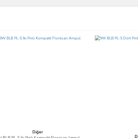
ve diğer konularda yetersiz gördüğünüz noktaları öneri formunu kullanarak taraf
Bu ürüne ilk yorumu siz yapın!
r.
Yorum Yaz
Gönder
Diğer
D
 BLB PL-S İki Pinli Kompakt Floresan Ampul