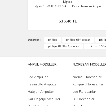
Liğtex
Liğtex 15W T8 G13 Mikrop Kırıcı Floresan Ampul
İncele
Stokta Yok
536,40 TL
Etiketler :
philips
philips t8 floresan
phili
philips t8 58w floresan
philips t8 58
AMPUL MODELLERİ
FLORESAN MODELLER
Led Ampuller
Normal Floresanlar
Tasarruflu Ampuller
Kompakt Floresanlar
Halojen Ampuller
Led Floresanlar
Gaz Deşarjlı Ampuller
BL Floresanlar