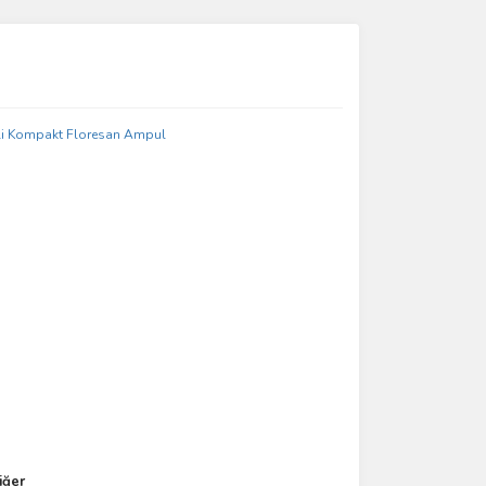
ımıza iletebilirsiniz.
iğer