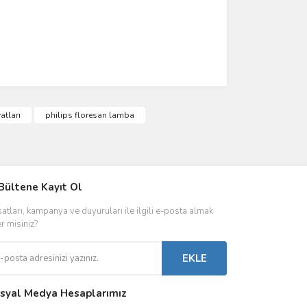
atları
philips floresan lamba
IVER & TRAFO
Bültene Kayıt Ol
ŞALT ÜRÜNLER
AYDINLATMA
satları, kampanya ve duyuruları ile ilgili e-posta almak
 Driverlar
Röleler
İç Mekan Ayd
er misiniz?
folar
Kontaktörler
Dış Mekan Ay
EKLE
Sigorta & Otomatlar
Aydınlatma A
syal Medya Hesaplarımız