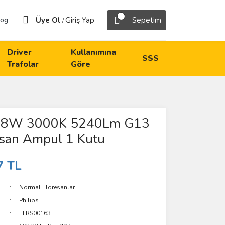
Üye Ol
Giriş Yap
Sepetim
log
/
Driver
Kullanımına
SSS
Trafolar
Göre
 58W 3000K 5240Lm G13
esan Ampul 1 Kutu
7 TL
Normal Floresanlar
Philips
FLRS00163