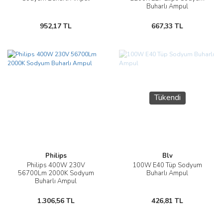
Buharlı Ampul
952,17 TL
667,33 TL
Tükendi
Philips
Blv
Philips 400W 230V
100W E40 Tüp Sodyum
56700Lm 2000K Sodyum
Buharlı Ampul
Buharlı Ampul
1.306,56 TL
426,81 TL