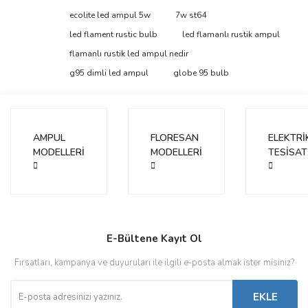
konularda yetersiz gördüğünüz noktaları öneri formunu kullanarak
Bu ürüne ilk yorumu siz yapın!
ecolite led ampul 5w
7w st64
tarafımıza iletebilirsiniz.
Görüş ve önerileriniz için teşekkür ederiz.
led flament rustic bulb
led flamanlı rustik ampul
flamanlı rustik led ampul nedir
Yorum Yaz
Ürün resmi kalitesiz, bozuk veya görüntülenemiyor.
g95 dimli led ampul
globe 95 bulb
Ürün açıklamasında eksik bilgiler bulunuyor.
Ürün bilgilerinde hatalar bulunuyor.
Ürün fiyatı diğer sitelerden daha pahalı.
AMPUL
FLORESAN
ELEKTRİ
Bu ürüne benzer farklı alternatifler olmalı.
MODELLERİ
MODELLERİ
TESİSAT
Gönder
E-Bültene Kayıt Ol
Fırsatları, kampanya ve duyuruları ile ilgili e-posta almak ister misiniz?
EKLE