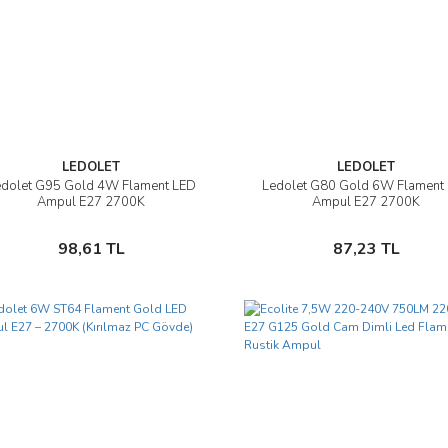
LEDOLET
LEDOLET
edolet G95 Gold 4W Flament LED
Ledolet G80 Gold 6W Flament
İncele
İncele
Ampul E27 2700K
Ampul E27 2700K
Sepete Ekle
Sepete Ekle
98,61 TL
87,23 TL