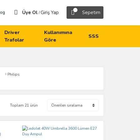
Üye Ol
Giriş Yap
Sepetim
log
/
Driver
Kullanımına
SSS
Trafolar
Göre
Philips
Toplam 21 ürün