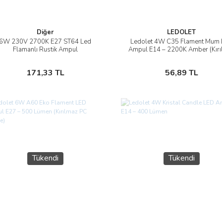
Diğer
LEDOLET
6W 230V 2700K E27 ST64 Led
Ledolet 4W C35 Flament Mum
İncele
İncele
Flamanlı Rustik Ampul
Ampul E14 – 2200K Amber (Kırı
PC Gövde)
Sepete Ekle
Stokta Yok
171,33 TL
56,89 TL
Tükendi
Tükendi