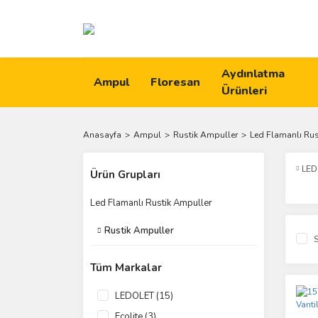
Aydınlatma
Ampul
Floresan
Ürünleri
Anasayfa
Ampul
Rustik Ampuller
Led Flamanlı Rus
LED
Ürün Grupları
Led Flamanlı Rustik Ampuller
Rustik Ampuller
S
Tüm Markalar
LEDOLET (15)
Ecolite (3)