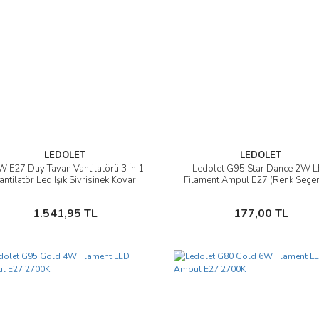
LEDOLET
LEDOLET
 E27 Duy Tavan Vantilatörü 3 İn 1
Ledolet G95 Star Dance 2W 
İncele
İncele
antilatör Led Işık Sivrisinek Kovar
Filament Ampul E27 (Renk Seçen
Sepete Ekle
Sepete Ekle
1.541,95 TL
177,00 TL