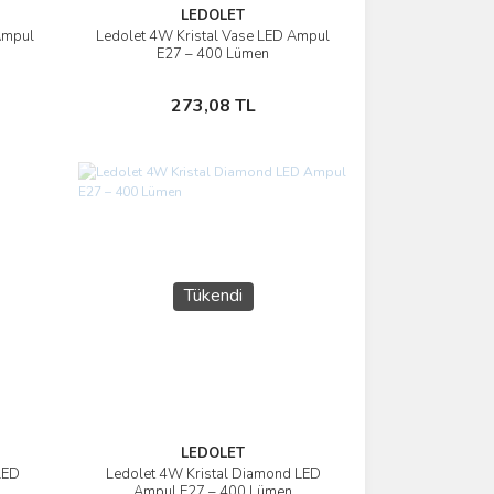
LEDOLET
Ampul
Ledolet 4W Kristal Vase LED Ampul
İncele
E27 – 400 Lümen
Stokta Yok
273,08 TL
Tükendi
LEDOLET
LED
Ledolet 4W Kristal Diamond LED
İncele
Ampul E27 – 400 Lümen