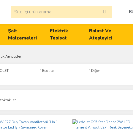
B
Şalt
Elektrik
Balast Ve
Malzemeleri
Tesisat
Ateşleyici
tik Ampuller
OLET
Ecolite
Diğer
toktakiler