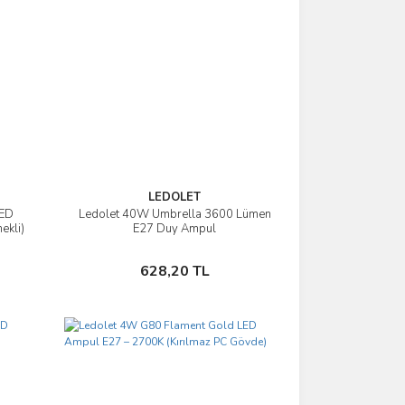
LEDOLET
LED
Ledolet 40W Umbrella 3600 Lümen
İncele
ekli)
E27 Duy Ampul
Sepete Ekle
628,20 TL