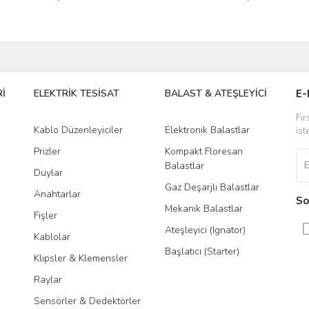
İ
ELEKTRİK TESİSAT
BALAST & ATEŞLEYİCİ
DR
E-
Fır
Kablo Düzenleyiciler
Elektronik Balastlar
Led
ist
Prizler
Kompakt Floresan
Tra
Balastlar
Duylar
Gaz Deşarjlı Balastlar
Anahtarlar
So
Mekanik Balastlar
Fişler
Ateşleyici (Ignator)
Kablolar
Başlatıcı (Starter)
Klipsler & Klemensler
Raylar
Sensörler & Dedektörler