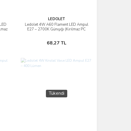
LEDOLET
 LED
Ledolet 4W A60 Flament LED Ampul
İncele
lmaz
E27 – 2700K Günışığı (Kırılmaz PC
Gövde)
Stokta Yok
68,27 TL
Tükendi