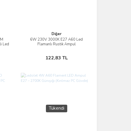
Diğer
LM
6W 230V 3000K E27 A60 Led
İncele
i Led
Flamanlı Rustik Ampul
Sepete Ekle
122,83 TL
Tükendi