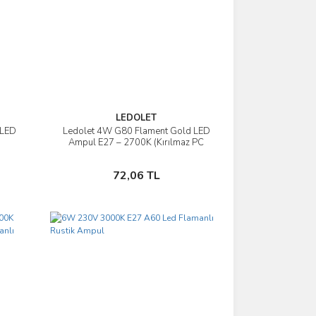
LEDOLET
 LED
Ledolet 4W G80 Flament Gold LED
İncele
Ampul E27 – 2700K (Kırılmaz PC
Gövde)
Sepete Ekle
72,06 TL