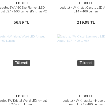
LEDOLET
LEDOLET
edolet 6W A60 Eko Flament LED
Ledolet 4W Kristal Candle LED 
İncele
İncele
pul E27 – 500 Lümen (Kırılmaz PC
E14 – 400 Lümen
Gövde)
Stokta Yok
Stokta Yok
56,89 TL
219,98 TL
Tükendi
Tükendi
LEDOLET
LEDOLET
dolet 4W Kristal Word LED Ampul
Ledolet 4W Kristal Luminoso 
İncele
İncele
E27 – 400 Lümen
Ampul E27 – 400 Lümen