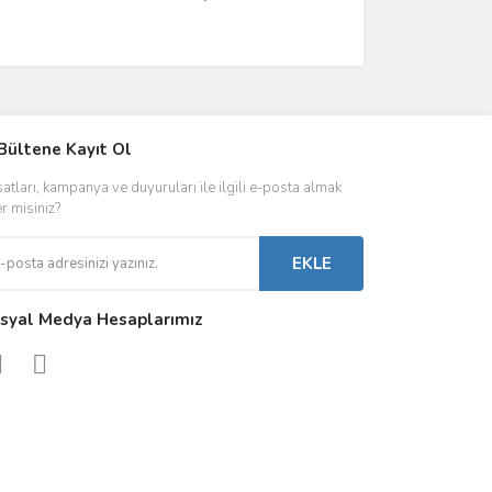
IVER & TRAFO
Bültene Kayıt Ol
ŞALT ÜRÜNLER
AYDINLATMA
satları, kampanya ve duyuruları ile ilgili e-posta almak
 Driverlar
Röleler
İç Mekan Ayd
er misiniz?
folar
Kontaktörler
Dış Mekan Ay
EKLE
Sigorta & Otomatlar
Aydınlatma A
syal Medya Hesaplarımız