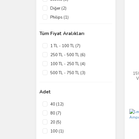
Diğer (2)
Philips (1)
Tüm Fiyat Aralıkları
1 TL - 100 TL (7)
250 TL - 500 TL (6)
100 TL - 250 TL (4)
500 TL - 750 TL (3)
15W
V
1000 TL - 3000 TL (1)
Adet
40 (12)
80 (7)
20 (5)
100 (1)