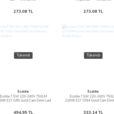
Stokta Yok
Stokta Yok
273,08 TL
273,08 TL
Tükendi
Tükendi
Ecolite
Ecolite
Ecolite 7,5W 220-240V 750LM
Ecolite 7,5W 220-240V 750
İncele
İncele
00K E27 G95 Gold Cam Dimli Led
2200K E27 ST64 Gold Cam Diml
Flamanlı Rustik Ampul
Flamanlı Rustik Ampul
Stokta Yok
Stokta Yok
494,95 TL
333,14 TL