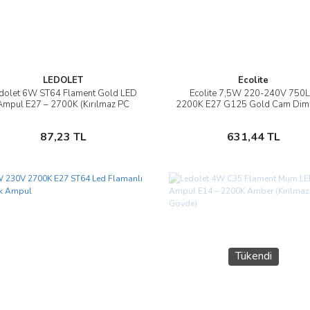
LEDOLET
Ecolite
dolet 6W ST64 Flament Gold LED
Ecolite 7,5W 220-240V 750
İncele
İncele
Ampul E27 – 2700K (Kırılmaz PC
2200K E27 G125 Gold Cam Diml
Gövde)
Flamanlı Rustik Ampul
Sepete Ekle
Sepete Ekle
87,23 TL
631,44 TL
Tükendi