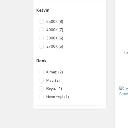
200 (1)
Kelvin
6500K (8)
4000K (7)
3000K (6)
2700K (5)
L
2200k (1)
Renk
Kırmızı (2)
Mavi (2)
Beyaz (1)
Neon Yeşil (1)
Sarı (1)
Turuncu (1)
Yeşil (1)