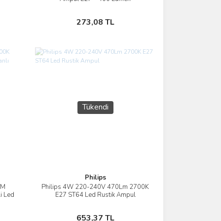
Stokta Yok
273,08 TL
Tükendi
Philips
LM
Philips 4W 220-240V 470Lm 2700K
İncele
i Led
E27 ST64 Led Rustik Ampul
Stokta Yok
653,37 TL