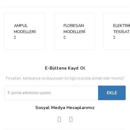
Ürün açıklamasında eksik bilgiler bulunuyor.
Ürün bilgilerinde hatalar bulunuyor.
Ürün fiyatı diğer sitelerden daha pahalı.
AMPUL
FLORESAN
ELEKTRİ
Bu ürüne benzer farklı alternatifler olmalı.
MODELLERİ
MODELLERİ
TESİSAT
Gönder
E-Bültene Kayıt Ol
Fırsatları, kampanya ve duyuruları ile ilgili e-posta almak ister misiniz?
EKLE
Sosyal Medya Hesaplarımız