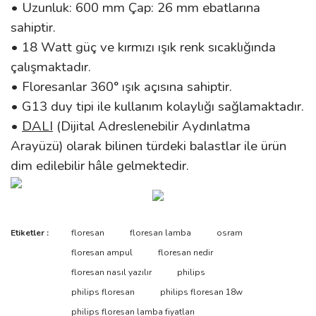
• Uzunluk: 600
mm Çap: 26 mm ebatlarına
sahiptir.
• 18 Watt güç ve kırmızı ışık renk sıcaklığında
çalışmaktadır.
• Floresanlar 360° ışık açısına sahiptir.
• G13 duy tipi ile kullanım kolaylığı sağlamaktadır.
•
DALI
(Dijital Adreslenebilir Aydınlatma
Arayüzü) olarak bilinen türdeki balastlar ile ürün
dim edilebilir hâle gelmektedir.
Bu ürünün fiyat bilgisi, resim, ürün açıklamalarında ve diğer
Etiketler :
floresan
floresan lamba
osram
konularda yetersiz gördüğünüz noktaları öneri formunu kullanarak
Bu ürüne ilk yorumu siz yapın!
floresan ampul
floresan nedir
tarafımıza iletebilirsiniz.
Görüş ve önerileriniz için teşekkür ederiz.
floresan nasıl yazılır
philips
philips floresan
philips floresan 18w
Yorum Yaz
Ürün resmi kalitesiz, bozuk veya görüntülenemiyor.
philips floresan lamba fiyatları