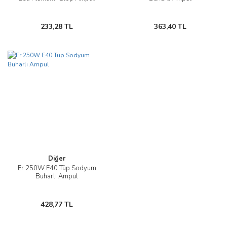
233,28 TL
363,40 TL
Diğer
Er 250W E40 Tüp Sodyum
Buharlı Ampul
428,77 TL