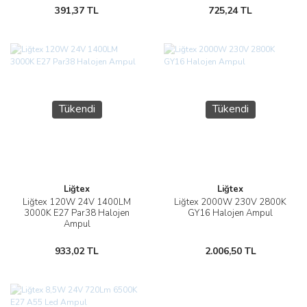
391,37 TL
725,24 TL
Tükendi
Tükendi
Liğtex
Liğtex
Liğtex 120W 24V 1400LM
Liğtex 2000W 230V 2800K
3000K E27 Par38 Halojen
GY16 Halojen Ampul
Ampul
933,02 TL
2.006,50 TL