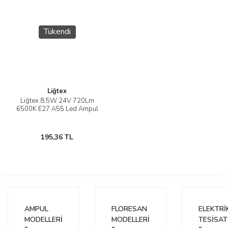
Tükendi
Liğtex
Liğtex 8,5W 24V 720Lm
6500K E27 A55 Led Ampul
195,36 TL
AMPUL
FLORESAN
ELEKTRİ
MODELLERİ
MODELLERİ
TESİSAT