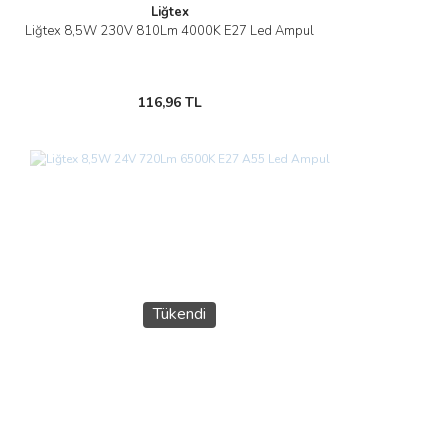
Liğtex
Liğtex 8,5W 230V 810Lm 4000K E27 Led Ampul
116,96 TL
Tükendi