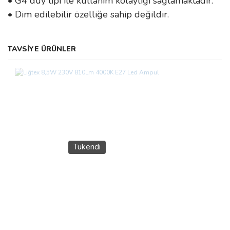
• G4 duy tipi ile kullanım kolaylığı sağlamaktadır.
• Dim edilebilir özelliğe sahip değildir.
Bu ürünün fiyat bilgisi, resim, ürün açıklamalarında ve diğer
TAVSİYE ÜRÜNLER
konularda yetersiz gördüğünüz noktaları öneri formunu kullanarak
Bu ürüne ilk yorumu siz yapın!
tarafımıza iletebilirsiniz.
Görüş ve önerileriniz için teşekkür ederiz.
Yorum Yaz
Ürün resmi kalitesiz, bozuk veya görüntülenemiyor.
Ürün açıklamasında eksik bilgiler bulunuyor.
Ürün bilgilerinde hatalar bulunuyor.
Ürün fiyatı diğer sitelerden daha pahalı.
Tükendi
Bu ürüne benzer farklı alternatifler olmalı.
Gönder