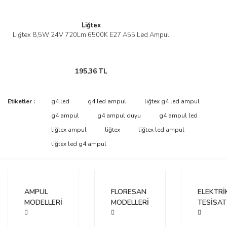
Liğtex
Liğtex 8,5W 24V 720Lm 6500K E27 A55 Led Ampul
195,36 TL
Etiketler :
g4 led
g4 led ampul
liğtex g4 led ampul
g4 ampul
g4 ampul duyu
g4 ampul led
liğtex ampul
liğtex
liğtex led ampul
liğtex led g4 ampul
AMPUL
FLORESAN
ELEKTRİ
MODELLERİ
MODELLERİ
TESİSAT