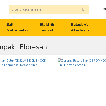
B
Şalt
Elektrik
Balast Ve
Malzemeleri
Tesisat
Ateşleyici
pakt Floresan