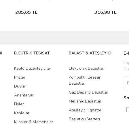
Ampul
Stokta Yok
Stokta Yok
285,65 TL
316,98 TL
İ
ELEKTRİK TESİSAT
BALAST & ATEŞLEYİCİ
DR
E-
Fır
Kablo Düzenleyiciler
Elektronik Balastlar
Led
ist
Prizler
Kompakt Floresan
Tra
Balastlar
Duylar
Gaz Deşarjlı Balastlar
Anahtarlar
So
Mekanik Balastlar
Fişler
Ateşleyici (Ignator)
Kablolar
Başlatıcı (Starter)
Klipsler & Klemensler