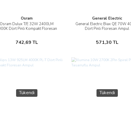
Osram
General Electric
Osram Dulux T/E 32W 2400LM
General Electric Biax QE 70W 
İncele
İncele
000K Dört Pinli Kompakt Floresan
Dört Pinli Floresan Ampul
Ampul
Sepete Ekle
Sepete Ekle
742,69 TL
571,30 TL
Tükendi
Tükendi