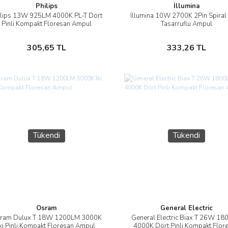
Philips
İllumina
ilips 13W 925LM 4000K PL-T Dört
İllumina 10W 2700K 2Pin Spiral
İncele
İncele
Pinli Kompakt Floresan Ampul
Tasarruflu Ampul
Stokta Yok
Stokta Yok
305,65 TL
333,26 TL
Tükendi
Tükendi
Osram
General Electric
ram Dulux T 18W 1200LM 3000K
General Electric Biax T 26W 1
İncele
İncele
İki Pinli Kompakt Floresan Ampul
4000K Dört Pinli Kompakt Flor