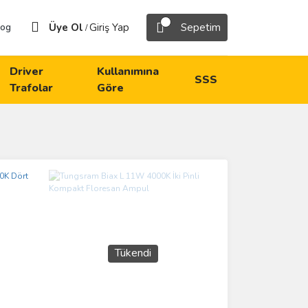
Üye Ol
Giriş Yap
Sepetim
log
/
Driver
Kullanımına
SSS
Trafolar
Göre
Tükendi