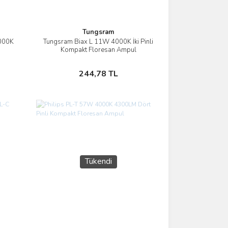
Tungsram
4000K
Tungsram Biax L 11W 4000K İki Pinli
İncele
Kompakt Floresan Ampul
Stokta Yok
244,78 TL
Tükendi