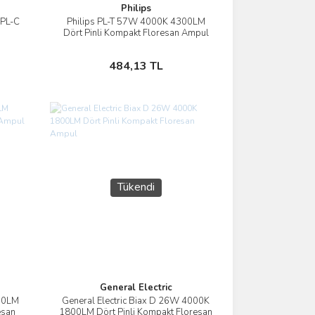
Philips
 PL-C
Philips PL-T 57W 4000K 4300LM
İncele
Dört Pinli Kompakt Floresan Ampul
Stokta Yok
484,13 TL
Tükendi
General Electric
800LM
General Electric Biax D 26W 4000K
İncele
esan
1800LM Dört Pinli Kompakt Floresan