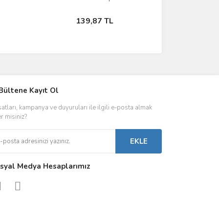
Ampul
Stokta Yok
139,87 TL
IVER & TRAFO
Bültene Kayıt Ol
ŞALT ÜRÜNLER
AYDINLATMA
satları, kampanya ve duyuruları ile ilgili e-posta almak
 Driverlar
Röleler
İç Mekan Ayd
er misiniz?
folar
Kontaktörler
Dış Mekan Ay
EKLE
Sigorta & Otomatlar
Aydınlatma A
syal Medya Hesaplarımız