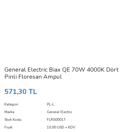
General Electric Biax QE 70W 4000K Dört
Pinli Floresan Ampul
571,30 TL
Kategori
PL-L
Marka
General Electric
Stok Kodu
FLRS00017
Fiyat
10,00 USD + KDV