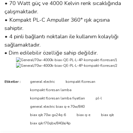
• 70 Watt güç ve 4000 Kelvin renk sıcaklığında
çalışmaktadır.
• Kompakt PL-C Ampuller 360° ışık açısına
sahiptir.
• 4 pinli bağlantı noktaları ile kullanım kolaylığı
sağlamaktadır.
• Dim edilebilir özelliğe sahip değildir.
Bu ürünün fiyat bilgisi, resim, ürün açıklamalarında ve diğer
Etiketler :
general electric
kompakt floresan
konularda yetersiz gördüğünüz noktaları öneri formunu kullanarak
Bu ürüne ilk yorumu siz yapın!
kompakt floresan lamba
tarafımıza iletebilirsiniz.
Görüş ve önerileriniz için teşekkür ederiz.
kompakt floresan lamba fiyatları
pl-l
general electric biax q-e 70w/840
Yorum Yaz
Ürün resmi kalitesiz, bozuk veya görüntülenemiyor.
biax q/e 70w gx24q-6
biax q-e
biax q/e
Ürün açıklamasında eksik bilgiler bulunuyor.
biax q/e f70qbx/840/a/4p
Ürün bilgilerinde hatalar bulunuyor.