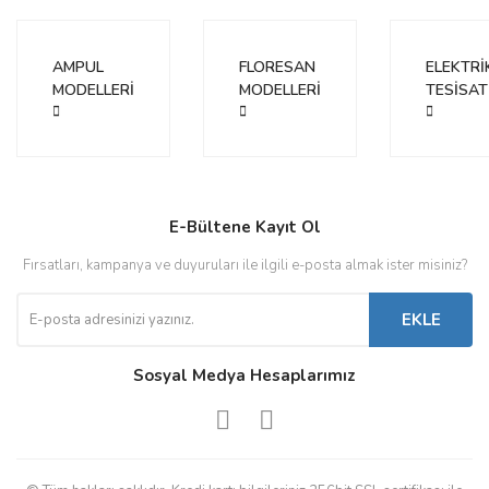
Ürün fiyatı diğer sitelerden daha pahalı.
Bu ürüne benzer farklı alternatifler olmalı.
AMPUL
FLORESAN
ELEKTRİ
MODELLERİ
MODELLERİ
TESİSAT
Gönder
E-Bültene Kayıt Ol
Fırsatları, kampanya ve duyuruları ile ilgili e-posta almak ister misiniz?
EKLE
Sosyal Medya Hesaplarımız