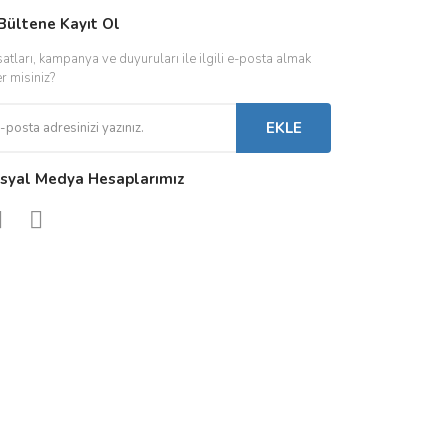
IVER & TRAFO
Bültene Kayıt Ol
ŞALT ÜRÜNLER
AYDINLATMA
satları, kampanya ve duyuruları ile ilgili e-posta almak
 Driverlar
Röleler
İç Mekan Ayd
er misiniz?
folar
Kontaktörler
Dış Mekan Ay
EKLE
Sigorta & Otomatlar
Aydınlatma A
syal Medya Hesaplarımız