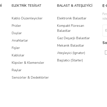
İ
ELEKTRİK TESİSAT
BALAST & ATEŞLEYİCİ
DR
E-
Fır
Kablo Düzenleyiciler
Elektronik Balastlar
Led
ist
Prizler
Kompakt Floresan
Tra
Balastlar
Duylar
Gaz Deşarjlı Balastlar
Anahtarlar
So
Mekanik Balastlar
Fişler
Gönder
Ateşleyici (Ignator)
Kablolar
Başlatıcı (Starter)
Klipsler & Klemensler
Raylar
Sensörler & Dedektörler