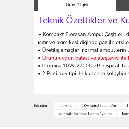
Ürün Bilgisi
Teknik Özellikler ve K
• Kompakt Floresan Ampul Çeşitleri, d
ısıtır ve akım kesildiğinde gaz ile et
• Üretiliş amaçları normal ampullerin ü
•
Ürünü uygun balast ve ateşleyici ile 
• İllumina 10W 2700K 2Pin Spiral Tasar
• 2 Pinli duy tipi ile kullanım kolaylığı
Bu ürünün fiyat bilgisi, resim, ürün açıklamalarında 
Görüş ve önerileriniz için teşekkür ederiz.
Etiketler :
illumina
10w spiral tasarruflu
1
kompakt floresan lamba fiyatları
komp
Ürün resmi kalitesiz, bozuk veya görüntülenemiyo
Ürün açıklamasında eksik bilgiler bulunuyor.