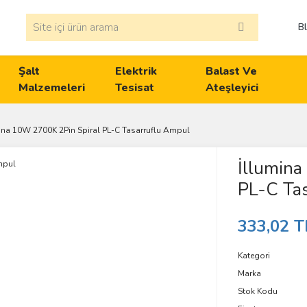
B
Şalt
Elektrik
Balast Ve
Malzemeleri
Tesisat
Ateşleyici
ina 10W 2700K 2Pin Spiral PL-C Tasarruflu Ampul
İllumin
PL-C Ta
333,02 T
Kategori
Marka
Stok Kodu