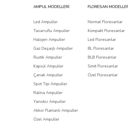
AMPUL MODELLERİ
FLORESAN MODELLER
Ürün bilgilerinde hatalar bulunuyor.
Ürün fiyatı diğer sitelerden daha pahalı.
Led Ampuller
Normal Floresanlar
Bu ürüne benzer farklı alternatifler olmalı.
Tasarruflu Ampuller
Kompakt Floresanlar
Halojen Ampuller
Led Floresanlar
Gaz Deşarjlı Ampuller
BL Floresanlar
Rustik Ampuller
BLB Floresanlar
Kapsül Ampuller
Simit Floresanlar
Çanak Ampuller
Özel Floresanlar
Spot Tipi Ampuller
Ralina Ampuller
Yansıtıcı Ampuller
Akkor Flamanlı Ampuller
Özel Ampuller