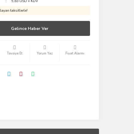
5,83 USD + KDV
ayan taksitlerle!
Gelince Haber Ver
Tavsiye Et
Yorum Yaz
Fiyat Alarmı