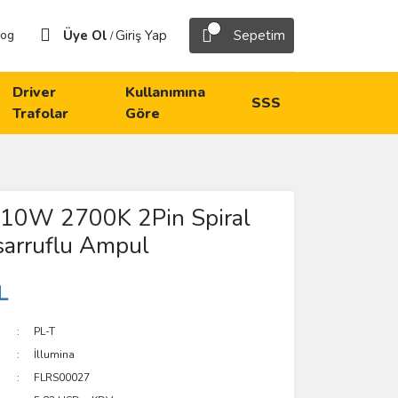
Üye Ol
Giriş Yap
Sepetim
log
/
Driver
Kullanımına
SSS
Trafolar
Göre
a 10W 2700K 2Pin Spiral
sarruflu Ampul
L
PL-T
İllumina
FLRS00027