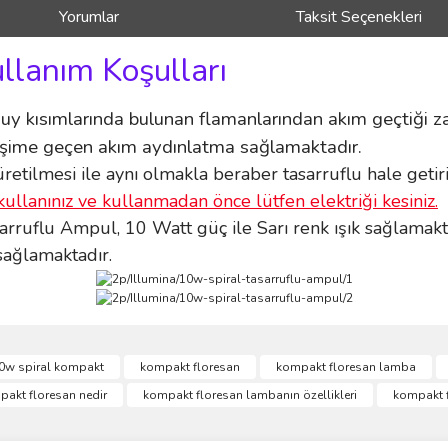
Yorumlar
Taksit Seçenekleri
ullanım Koşulları
uy kısımlarında bulunan flamanlarından akım geçtiği za
kileşime geçen akım aydınlatma sağlamaktadır.
retilmesi ile aynı olmakla beraber tasarruflu hale getir
kullanınız ve kullanmadan önce lütfen elektriği kesiniz.
ruflu Ampul, 10 Watt güç ile Sarı renk ışık sağlamakt
 sağlamaktadır.
ve diğer konularda yetersiz gördüğünüz noktaları öneri formunu kullanarak taraf
0w spiral kompakt
kompakt floresan
kompakt floresan lamba
Bu ürüne ilk yorumu siz yapın!
akt floresan nedir
kompakt floresan lambanın özellikleri
kompakt f
r.
Yorum Yaz