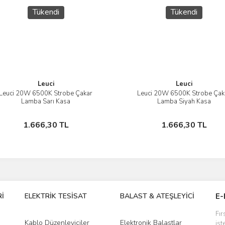
Tükendi
Tükendi
Leuci
Leuci
Leuci 20W 6500K Strobe Çakar
Leuci 20W 6500K Strobe Çak
İncele
İncele
Lamba Sarı Kasa
Lamba Siyah Kasa
Stokta Yok
Stokta Yok
1.666,30 TL
1.666,30 TL
İ
ELEKTRİK TESİSAT
BALAST & ATEŞLEYİCİ
DR
E-
Fır
Kablo Düzenleyiciler
Elektronik Balastlar
Led
ist