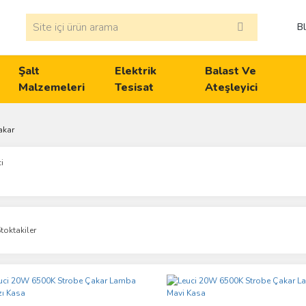
B
Şalt
Elektrik
Balast Ve
Malzemeleri
Tesisat
Ateşleyici
akar
i
toktakiler