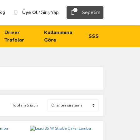
Üye Ol
Giriş Yap
Sepetim
log
/
Driver
Kullanımına
SSS
Trafolar
Göre
Toplam 5 ürün