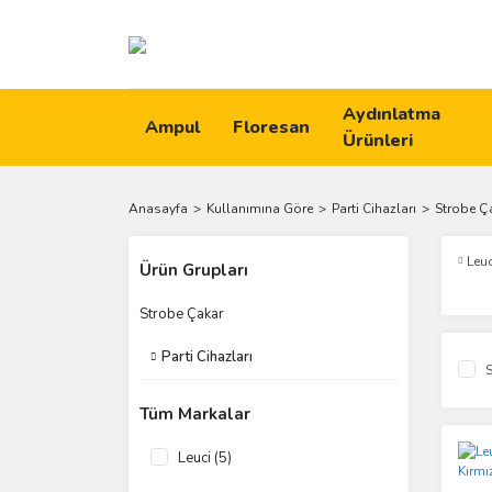
Aydınlatma
Ampul
Floresan
Ürünleri
Anasayfa
Kullanımına Göre
Parti Cihazları
Strobe Ç
Leuc
Ürün Grupları
Strobe Çakar
Parti Cihazları
S
Tüm Markalar
Leuci (5)