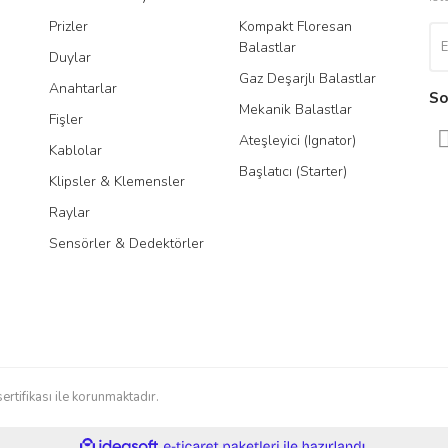
Prizler
Kompakt Floresan
Tra
Balastlar
Duylar
Gaz Deşarjlı Balastlar
Anahtarlar
So
Mekanik Balastlar
Fişler
Ateşleyici (Ignator)
Kablolar
Başlatıcı (Starter)
Klipsler & Klemensler
Raylar
Sensörler & Dedektörler
sertifikası ile korunmaktadır.
ile
ideasoft
e-